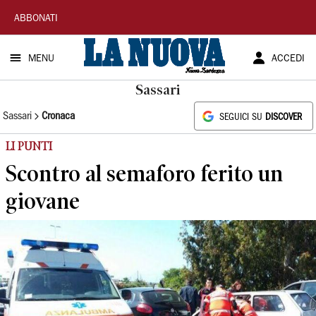
La
ABBONATI
Nuova
MENU
ACCEDI
Sardegna
Sassari
Sassari
Cronaca
SEGUICI SU
DISCOVER
LI PUNTI
Scontro al semaforo ferito un
giovane