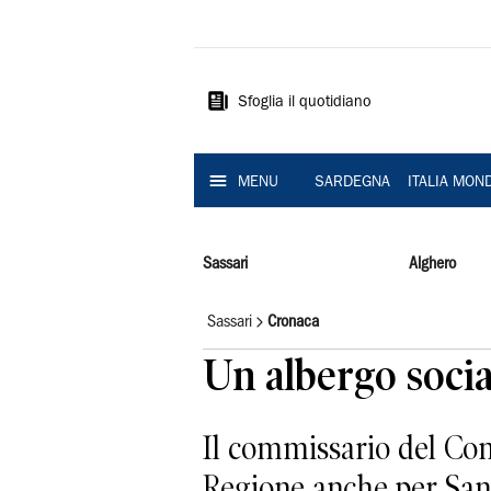
La
Nuova
Sardegna
Sfoglia il quotidiano
MENU
SARDEGNA
ITALIA MON
Sassari
Alghero
Sassari
Cronaca
Un albergo socia
Il commissario del Com
Regione anche per Sa