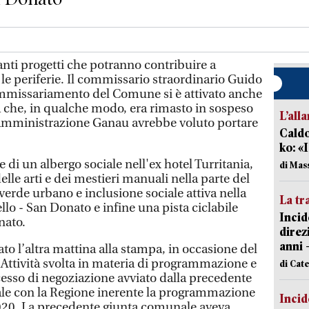
ti progetti che potranno contribuire a
e le periferie. Il commissario straordinario Guido
ommissariamento del Comune si è attivato anche
 che, in qualche modo, era rimasto in sospeso
L’all
a amministrazione Ganau avrebbe voluto portare
Caldo
ko: «
ne di un albergo sociale nell'ex hotel Turritania,
di Mas
elle arti e dei mestieri manuali nella parte del
erde urbano e inclusione sociale attiva nella
La tr
llo - San Donato e infine una pista ciclabile
Incid
nato.
direz
anni 
to l’altra mattina alla stampa, in occasione del
à. Attività svolta in materia di programmazione e
di Cat
cesso di negoziazione avviato dalla precedente
e con la Regione inerente la programmazione
Incid
020. La precedente giunta comunale aveva