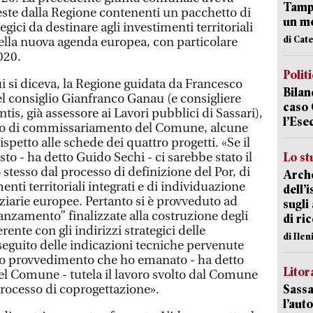
Tampo
este dalla Regione contenenti un pacchetto di
un mo
tegici da destinare agli investimenti territoriali
di Cat
ella nuova agenda europea, con particolare
020.
Polit
cui si diceva, la Regione guidata da Francesco
Bilan
el consiglio Gianfranco Ganau (e consigliere
caso 
is, già assessore ai Lavori pubblici di Sassari),
l’Ese
odo di commissariamento del Comune, alcune
spetto alle schede dei quattro progetti. «Se il
o - ha detto Guido Sechi - ci sarebbe stato il
Lo st
 stesso dal processo di definizione del Por, di
Arche
nti territoriali integrati e di individuazione
dell’
anziarie europee. Pertanto si è provveduto ad
sugli
anzamento” finalizzate alla costruzione degli
di ri
ente con gli indirizzi strategici delle
di Ile
seguito delle indicazioni tecniche pervenute
to provvedimento che ho emanato - ha detto
Litora
l Comune - tutela il lavoro svolto dal Comune
 processo di coprogettazione».
Sassa
l’auto