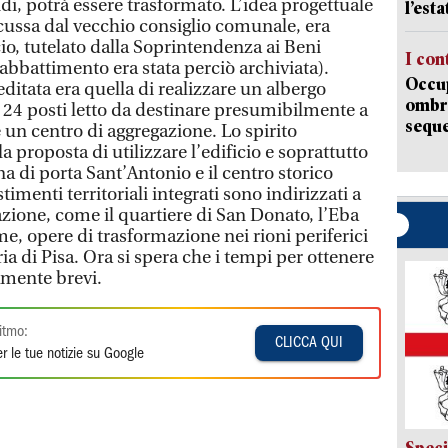
ndi, potrà essere trasformato. L’idea progettuale
l’est
scussa dal vecchio consiglio comunale, era
icio, tutelato dalla Soprintendenza ai Beni
I con
i abbattimento era stata perciò archiviata).
Occup
reditata era quella di realizzare un albergo
ombrel
, 24 posti letto da destinare presumibilmente a
sequ
 un centro di aggregazione. Lo spirito
la proposta di utilizzare l’edificio e soprattutto
ona di porta Sant’Antonio e il centro storico
timenti territoriali integrati sono indirizzati a
cazione, come il quartiere di San Donato, l’Eba
eme, opere di trasformazione nei rioni periferici
ia di Pisa. Ora si spera che i tempi per ottenere
amente brevi.
itmo:
CLICCA QUI
r le tue notizie su Google
Speci