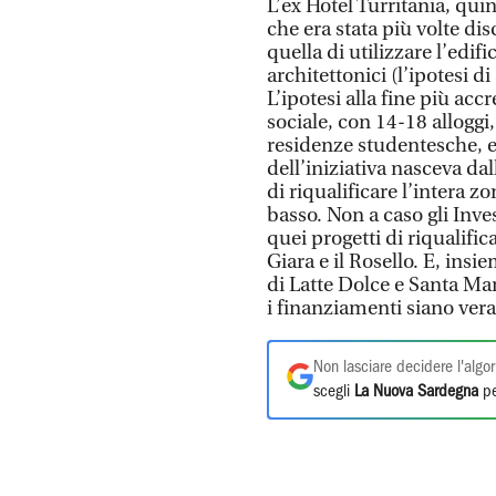
L’ex Hotel Turritania, qui
che era stata più volte di
quella di utilizzare l’edif
architettonici (l’ipotesi d
L’ipotesi alla fine più acc
sociale, con 14-18 alloggi
residenze studentesche, e
dell’iniziativa nasceva dal
di riqualificare l’intera z
basso. Non a caso gli Inves
quei progetti di riqualifi
Giara e il Rosello. E, insi
di Latte Dolce e Santa Mar
i finanziamenti siano ver
Non lasciare decidere l'algor
scegli
La Nuova Sardegna
pe