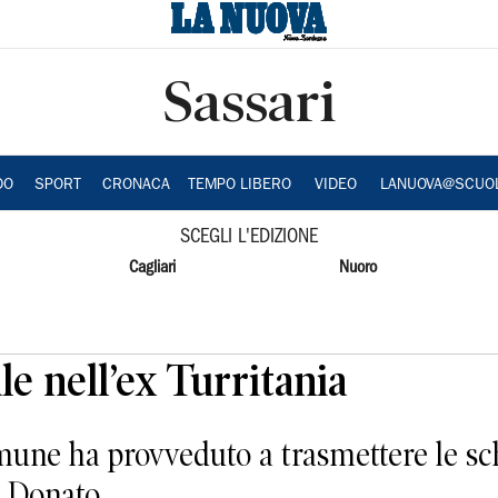
Sassari
DO
SPORT
CRONACA
TEMPO LIBERO
VIDEO
LANUOVA@SCUO
SCEGLI L'EDIZIONE
Cagliari
Nuoro
le nell’ex Turritania
une ha provveduto a trasmettere le sc
n Donato