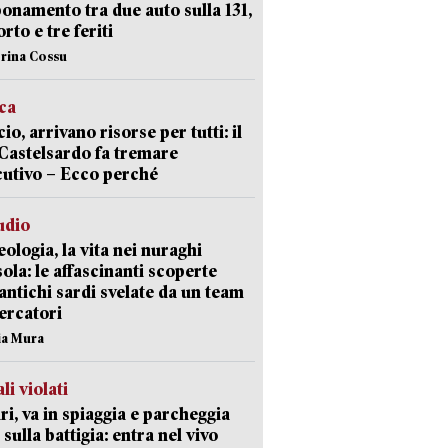
namento tra due auto sulla 131,
rto e tre feriti
erina Cossu
ica
cio, arrivano risorse per tutti: il
Castelsardo fa tremare
cutivo – Ecco perché
udio
ologia, la vita nei nuraghi
isola: le affascinanti scoperte
 antichi sardi svelate da un team
cercatori
nia Mura
li violati
ri, va in spiaggia e parcheggia
 sulla battigia: entra nel vivo