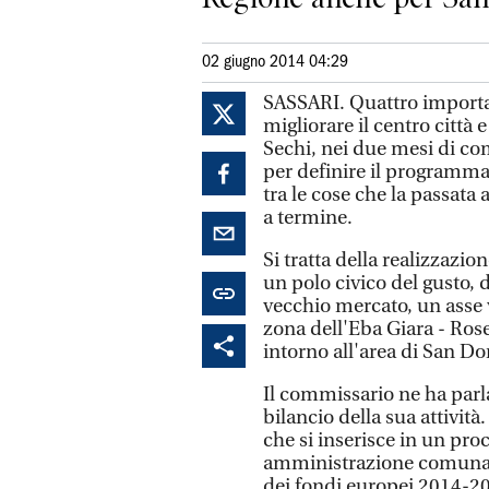
02 giugno 2014 04:29
SASSARI. Quattro importan
migliorare il centro città 
Sechi, nei due mesi di c
per definire il programma
tra le cose che la passat
a termine.
Si tratta della realizzazio
un polo civico del gusto, d
vecchio mercato, un asse v
zona dell'Eba Giara - Rose
intorno all'area di San Do
Il commissario ne ha parla
bilancio della sua attivit
che si inserisce in un pro
amministrazione comunal
dei fondi europei 2014-2