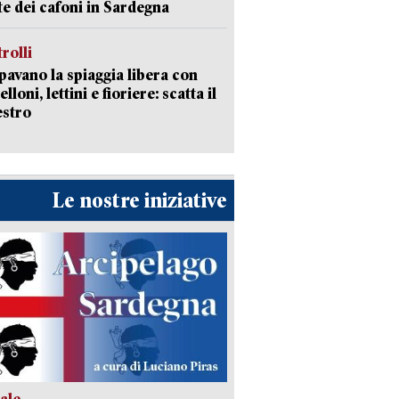
ate dei cafoni in Sardegna
trolli
avano la spiaggia libera con
loni, lettini e fioriere: scatta il
estro
Le nostre iniziative
ale