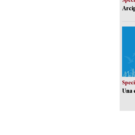
Arci
Speci
Una c