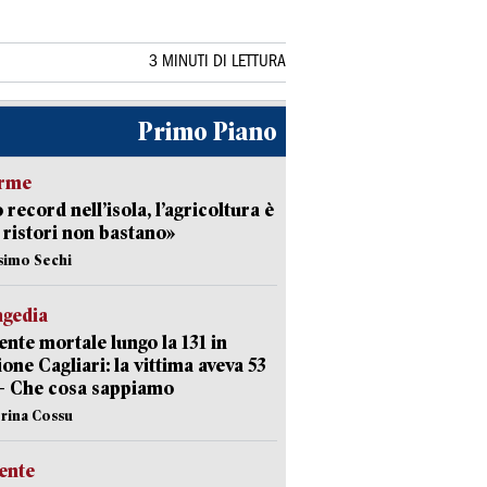
3 MINUTI DI LETTURA
Primo Piano
arme
 record nell’isola, l’agricoltura è
I ristori non bastano»
simo Sechi
agedia
ente mortale lungo la 131 in
ione Cagliari: la vittima aveva 53
– Che cosa sappiamo
erina Cossu
ente