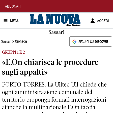
La
ABBONATI
Nuova
MENU
ACCEDI
Sardegna
Sassari
Sassari
Cronaca
SEGUICI SU
DISCOVER
GRUPPI 1 E 2
«E.On chiarisca le procedure
sugli appalti»
PORTO TORRES. La Uiltec-Uil chiede che
ogni amministrazione comunale del
territorio proponga formali interrogazioni
affinchè la multinazionale E.On faccia