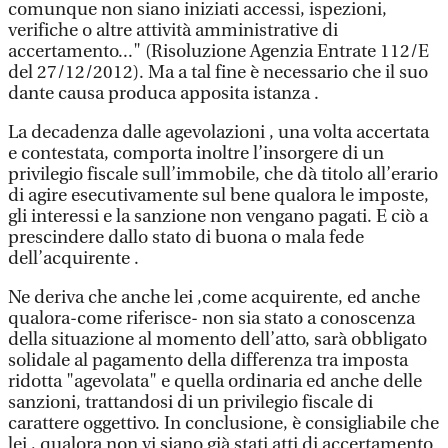
comunque non siano iniziati accessi, ispezioni,
verifiche o altre attività amministrative di
accertamento..." (Risoluzione Agenzia Entrate 112/E
del 27/12/2012). Ma a tal fine è necessario che il suo
dante causa produca apposita istanza .
La decadenza dalle agevolazioni , una volta accertata
e contestata, comporta inoltre l’insorgere di un
privilegio fiscale sull’immobile, che dà titolo all’erario
di agire esecutivamente sul bene qualora le imposte,
gli interessi e la sanzione non vengano pagati. E ciò a
prescindere dallo stato di buona o mala fede
dell’acquirente .
Ne deriva che anche lei ,come acquirente, ed anche
qualora-come riferisce- non sia stato a conoscenza
della situazione al momento dell’atto, sarà obbligato
solidale al pagamento della differenza tra imposta
ridotta "agevolata" e quella ordinaria ed anche delle
sanzioni, trattandosi di un privilegio fiscale di
carattere oggettivo. In conclusione, è consigliabile che
lei , qualora non vi siano già stati atti di accertamento