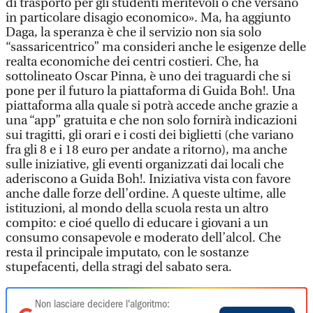
di trasporto per gli studenti meritevoli o che versano
in particolare disagio economico». Ma, ha aggiunto
Daga, la speranza è che il servizio non sia solo
“sassaricentrico” ma consideri anche le esigenze delle
realta economiche dei centri costieri. Che, ha
sottolineato Oscar Pinna, è uno dei traguardi che si
pone per il futuro la piattaforma di Guida Boh!. Una
piattaforma alla quale si potrà accede anche grazie a
una “app” gratuita e che non solo fornirà indicazioni
sui tragitti, gli orari e i costi dei biglietti (che variano
fra gli 8 e i 18 euro per andate a ritorno), ma anche
sulle iniziative, gli eventi organizzati dai locali che
aderiscono a Guida Boh!. Iniziativa vista con favore
anche dalle forze dell’ordine. A queste ultime, alle
istituzioni, al mondo della scuola resta un altro
compito: e cioé quello di educare i giovani a un
consumo consapevole e moderato dell’alcol. Che
resta il principale imputato, con le sostanze
stupefacenti, della stragi del sabato sera.
Non lasciare decidere l'algoritmo: