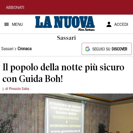
La
ABBONATI
Nuova
MENU
ACCEDI
Sardegna
Sassari
Sassari
Cronaca
SEGUICI SU
DISCOVER
Il popolo della notte più sicuro
con Guida Boh!
di Pinuccio Saba