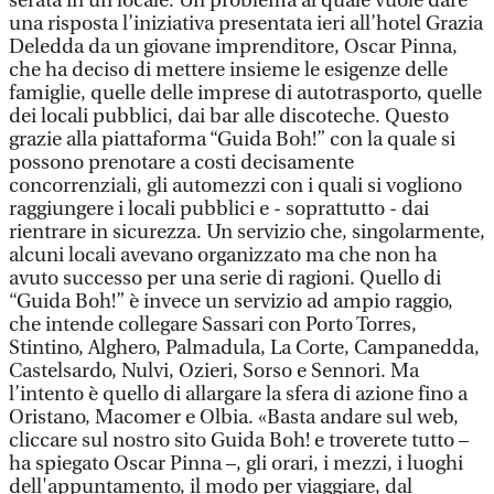
serata in un locale. Un problema al quale vuole dare
una risposta l’iniziativa presentata ieri all’hotel Grazia
Deledda da un giovane imprenditore, Oscar Pinna,
che ha deciso di mettere insieme le esigenze delle
famiglie, quelle delle imprese di autotrasporto, quelle
dei locali pubblici, dai bar alle discoteche. Questo
grazie alla piattaforma “Guida Boh!” con la quale si
possono prenotare a costi decisamente
concorrenziali, gli automezzi con i quali si vogliono
raggiungere i locali pubblici e - soprattutto - dai
rientrare in sicurezza. Un servizio che, singolarmente,
alcuni locali avevano organizzato ma che non ha
avuto successo per una serie di ragioni. Quello di
“Guida Boh!” è invece un servizio ad ampio raggio,
che intende collegare Sassari con Porto Torres,
Stintino, Alghero, Palmadula, La Corte, Campanedda,
Castelsardo, Nulvi, Ozieri, Sorso e Sennori. Ma
l’intento è quello di allargare la sfera di azione fino a
Oristano, Macomer e Olbia. «Basta andare sul web,
cliccare sul nostro sito Guida Boh! e troverete tutto –
ha spiegato Oscar Pinna –, gli orari, i mezzi, i luoghi
dell'appuntamento, il modo per viaggiare, dal