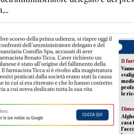
...
bre scorso della prima udienza, si riapre oggi il
confronti dell’amministratore delegato e del
inanziaria Comifin Spa, accusati di aver
 farmacista Renato Ticca. L’aver richiesto un
Il fur
ilanese è stato all’origine del fallimento della
Vanno
. Il farmacista Ticca si è rivolto alla magistratura
svali
ssivi praticati dalla società erano stati la causa
medic
 in cui si era ritrovato e che lo hanno costretto
profe
 a cui aveva dedicato tutta la sua vita
le ric
Dimo
itmo:
CLICCA QUI
Alghe
r le tue notizie su Google
casa 
l'acc