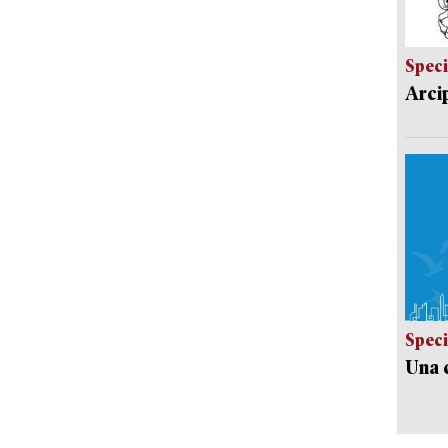
Speci
Arci
Speci
Una c