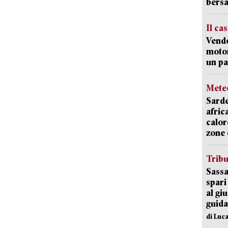
bersa
Il ca
Vend
motor
un pa
Mete
Sarde
afric
calor
zone 
Trib
Sassa
spari
al giu
guida
di Luca