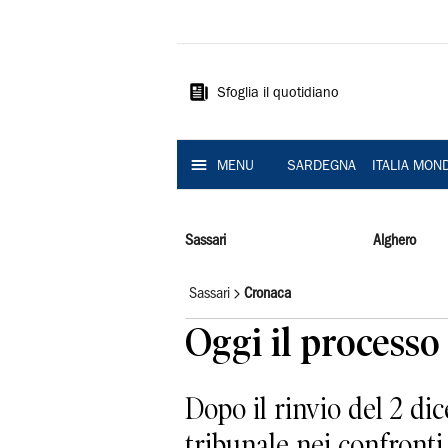
La
Nuova
Sardegna
Sfoglia il quotidiano
MENU
SARDEGNA
ITALIA MON
Sassari
Alghero
Sassari
Cronaca
Oggi il processo 
Dopo il rinvio del 2 di
tribunale nei confronti