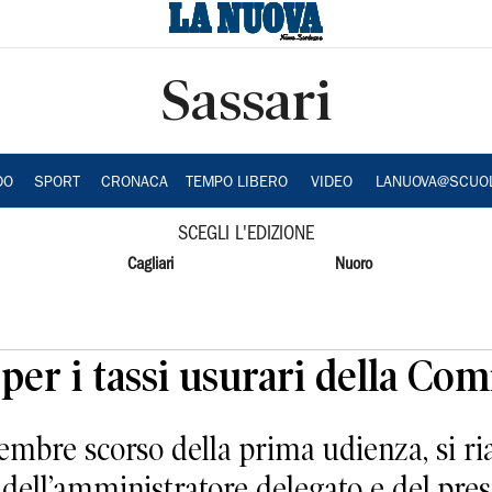
Sassari
DO
SPORT
CRONACA
TEMPO LIBERO
VIDEO
LANUOVA@SCUO
SCEGLI L'EDIZIONE
Cagliari
Nuoro
per i tassi usurari della Com
cembre scorso della prima udienza, si ri
 dell’amministratore delegato e del pres