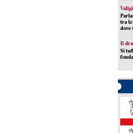
Valig
Parla
tra l
dove 
Il d
Si tuf
fonda