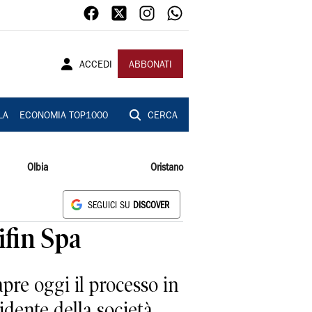
ACCEDI
ABBONATI
LA
ECONOMIA TOP1000
CERCA
Olbia
Oristano
SEGUICI SU
DISCOVER
ifin Spa
apre oggi il processo in
idente della società