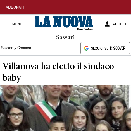
La
ABBONATI
Nuova
MENU
ACCEDI
Sardegna
Sassari
Sassari
Cronaca
SEGUICI SU
DISCOVER
Villanova ha eletto il sindaco
baby