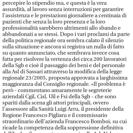
percepire lo stipendio ma, e questa è la vera
assurdità, al lavoro senza interruzioni per garantire
l’assistenza e le prestazioni giornaliere a centinaia di
pazienti che senza la loro presenza e la loro
professionalità sarebbero altrimenti allo sbando e
abbandonati a se stessi. Dopo i vari proclami da parte
della politica regionale ora sembra calato il silenzio
sulla situazione e ancora si registra un nulla di fatto
su quanto annunciato, che sembrava invece cosa
fatta per risolvere la vertenza dei circa 200 lavoratori
della Sgb e cioè il passaggio dei beni e del personale
alla Asl di Sassari attraverso la modifica della legge
regionale 23/2005, proposta approvata a larghissima
maggioranza dal Consiglio regionale. «Il problema è
però - commentano amaramente le segreterie
aziendali Cgil, Cisl, Uil e Fsi della Sgb - che sono
spariti dalla scena gli attori principali, ovvero
l’assessore alla Sanità Luigi Arru, il presidente della
Regione Francesco Pigliaru e il commissario
straordinario dell’azienda Francesco Bomboi, su cui
ricade la competenza della soppressione definitiva