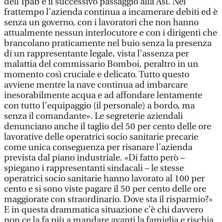
dell’Ipab e il successivo passaggio alla Asl. Nel
frattempo l’azienda continua a incamerare debiti ed è
senza un governo, con i lavoratori che non hanno
attualmente nessun interlocutore e con i dirigenti che
brancolano praticamente nel buio senza la presenza
di un rappresentante legale, vista l’assenza per
malattia del commissario Bomboi, peraltro in un
momento così cruciale e delicato. Tutto questo
avviene mentre la nave continua ad imbarcare
inesorabilmente acqua e ad affondare lentamente
con tutto l’equipaggio (il personale) a bordo, ma
senza il comandante». Le segreterie aziendali
denunciano anche il taglio del 50 per cento delle ore
lavorative delle operatrici socio sanitarie precarie
come unica conseguenza per risanare l’azienda
prevista dal piano industriale. «Di fatto però –
spiegano i rappresentanti sindacali – le stesse
operatrici socio sanitarie hanno lavorato al 100 per
cento e si sono viste pagare il 50 per cento delle ore
maggiorate con straordinario. Dove sta il risparmio?»
E in questa drammatica situazione c’è chi davvero
non ce la fa più a mandare avanti la famiglia e rischia