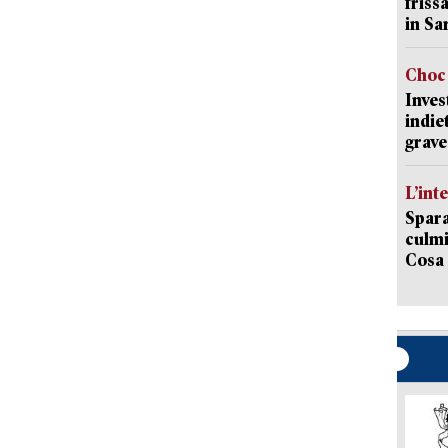
friss
in Sa
Choc 
Inves
indie
grave
L’int
Spara
culmi
Cosa 