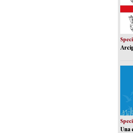
Speci
Arci
Speci
Una c