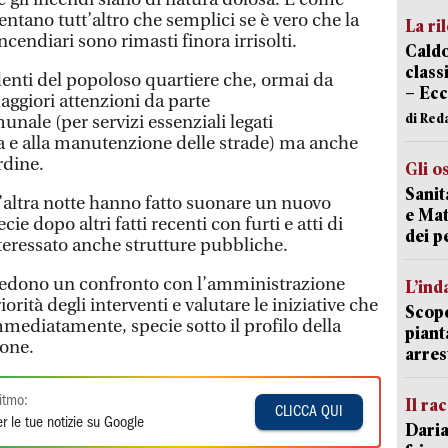
entano tutt’altro che semplici se è vero che la
La ri
incendiari sono rimasti finora irrisolti.
Caldo
classi
denti del popoloso quartiere che, ormai da
– Ecc
ggiori attenzioni da parte
di Red
nale (per servizi essenziali legati
a e alla manutenzione delle strade) ma anche
rdine.
Gli o
Sanit
l’altra notte hanno fatto suonare un nuovo
e Mat
e dopo altri fatti recenti con furti e atti di
dei p
eressato anche strutture pubbliche.
chiedono un confronto con l’amministrazione
L’ind
orità degli interventi e valutare le iniziative che
Scope
mediatamente, specie sotto il profilo della
piant
ione.
arres
itmo:
Il ra
CLICCA QUI
r le tue notizie su Google
Daria