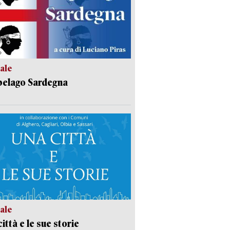
ale
pelago Sardegna
ale
ittà e le sue storie