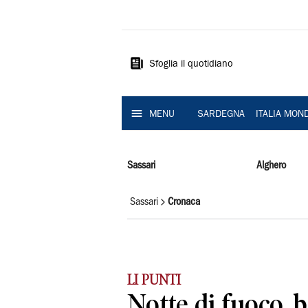
La
Nuova
Sardegna
Sfoglia il quotidiano
MENU
SARDEGNA
ITALIA MON
Sassari
Alghero
Sassari
Cronaca
LI PUNTI
Notte di fuoco, 