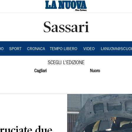
Sassari
DO
SPORT
CRONACA
TEMPO LIBERO
VIDEO
LANUOVA@SCUO
SCEGLI L'EDIZIONE
Cagliari
Nuoro
bruciate due