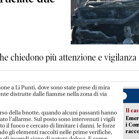
che chiedono più attenzione e vigilanza
one a Li Punti, dove sono state prese di mira
te distrutte dalle fiamme nella zona di via
Il ca
corso della bnotte, quando alcuni passanti hanno
Emerg
to l’allarme. Sul posto sono intervenuti i vigili
i Com
 il fuoco e cercato di limitare i danni. le forze
racco
do gli elementi raccolti nelle prime verifiche,
e gli incendi siano di natura dolosa. E come