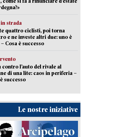
a, come si fa a rinunciare d’estate
rdegna?»
in strada
te quattro ciclisti, poi torna
tro e ne investe altri due: uno è
 – Cosa è successo
ervento
 contro l’auto del rivale al
ne di una lite: caos in periferia –
è successo
Le nostre iniziative