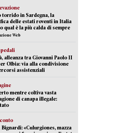
levazione
 torrido in Sardegna, la
fica delle estati roventi in Italia
o qual è la più calda di sempre
azione Web
spedali
à, alleanza tra Giovanni Paolo II
er Olbia: via alla condivisione
ercorsi assistenziali
agine
rto mentre coltiva vasta
agione di canapa illegale:
tato
cconto
 Bignardi: «Culurgiones, mazza