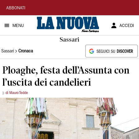
La
ABBONATI
Nuova
MENU
ACCEDI
Sardegna
Sassari
Sassari
Cronaca
SEGUICI SU
DISCOVER
Ploaghe, festa dell’Assunta con
l’uscita dei candelieri
di Mauro Tedde