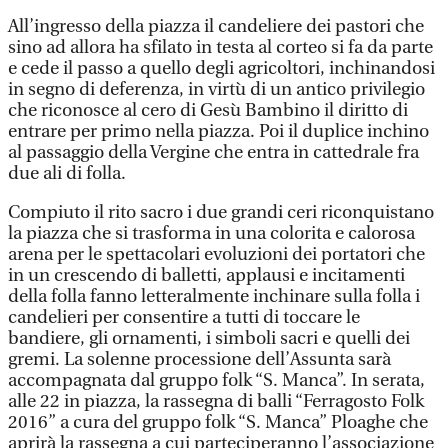
All’ingresso della piazza il candeliere dei pastori che
sino ad allora ha sfilato in testa al corteo si fa da parte
e cede il passo a quello degli agricoltori, inchinandosi
in segno di deferenza, in virtù di un antico privilegio
che riconosce al cero di Gesù Bambino il diritto di
entrare per primo nella piazza. Poi il duplice inchino
al passaggio della Vergine che entra in cattedrale fra
due ali di folla.
Compiuto il rito sacro i due grandi ceri riconquistano
la piazza che si trasforma in una colorita e calorosa
arena per le spettacolari evoluzioni dei portatori che
in un crescendo di balletti, applausi e incitamenti
della folla fanno letteralmente inchinare sulla folla i
candelieri per consentire a tutti di toccare le
bandiere, gli ornamenti, i simboli sacri e quelli dei
gremi. La solenne processione dell’Assunta sarà
accompagnata dal gruppo folk “S. Manca”. In serata,
alle 22 in piazza, la rassegna di balli “Ferragosto Folk
2016” a cura del gruppo folk “S. Manca” Ploaghe che
aprirà la rassegna a cui parteciperanno l’associazione