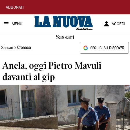
La
ABBONATI
Nuova
MENU
ACCEDI
Sardegna
Sassari
Sassari
Cronaca
SEGUICI SU
DISCOVER
Anela, oggi Pietro Mavuli
davanti al gip