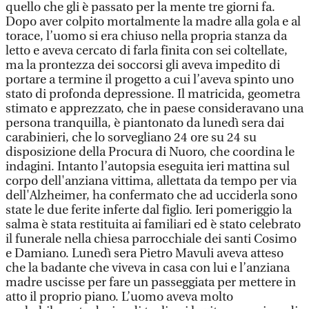
quello che gli è passato per la mente tre giorni fa.
Dopo aver colpito mortalmente la madre alla gola e al
torace, l’uomo si era chiuso nella propria stanza da
letto e aveva cercato di farla finita con sei coltellate,
ma la prontezza dei soccorsi gli aveva impedito di
portare a termine il progetto a cui l’aveva spinto uno
stato di profonda depressione. Il matricida, geometra
stimato e apprezzato, che in paese consideravano una
persona tranquilla, è piantonato da lunedì sera dai
carabinieri, che lo sorvegliano 24 ore su 24 su
disposizione della Procura di Nuoro, che coordina le
indagini. Intanto l’autopsia eseguita ieri mattina sul
corpo dell'anziana vittima, allettata da tempo per via
dell'Alzheimer, ha confermato che ad ucciderla sono
state le due ferite inferte dal figlio. Ieri pomeriggio la
salma è stata restituita ai familiari ed è stato celebrato
il funerale nella chiesa parrocchiale dei santi Cosimo
e Damiano. Lunedì sera Pietro Mavuli aveva atteso
che la badante che viveva in casa con lui e l’anziana
madre uscisse per fare un passeggiata per mettere in
atto il proprio piano. L’uomo aveva molto