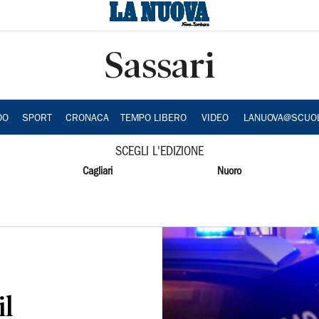
Sassari
DO
SPORT
CRONACA
TEMPO LIBERO
VIDEO
LANUOVA@SCUO
SCEGLI L'EDIZIONE
Cagliari
Nuoro
il