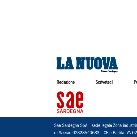
Redazione
Scriveteci
P
Sae Sardegna SpA – sede legale Zona industri
di Sassari 02328540683 – CF e Partita IVA