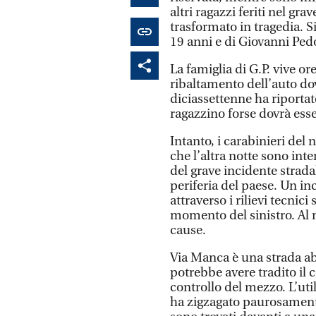
altri ragazzi feriti nel gr
trasformato in tragedia. S
19 anni e di Giovanni Pedoni
La famiglia di G.P. vive or
ribaltamento dell’auto dove
diciassettenne ha riportato
ragazzino forse dovrà ess
Intanto, i carabinieri del
che l’altra notte sono int
del grave incidente strada
periferia del paese. Un in
attraverso i rilievi tecnici
momento del sinistro. Al 
cause.
Via Manca è una strada a
potrebbe avere tradito il 
controllo del mezzo. L’uti
ha zigzagato paurosamente 