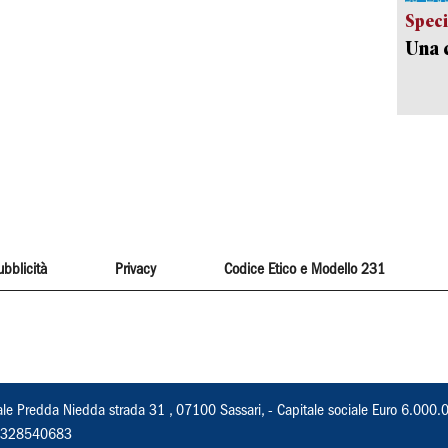
Speci
Una c
ubblicità
Privacy
Codice Etico e Modello 231
ale Predda Niedda strada 31 , 07100 Sassari, - Capitale sociale Euro 6.000.
 02328540683