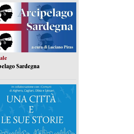
ale
pelago Sardegna