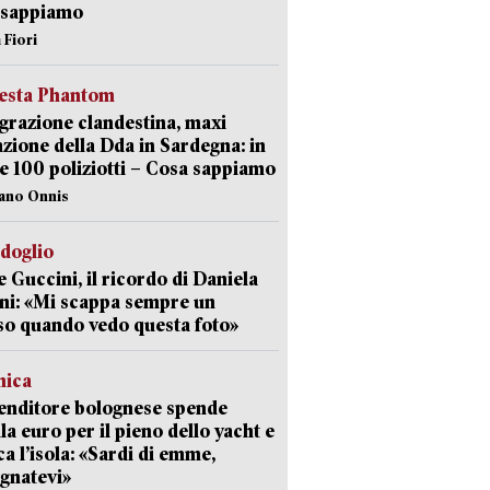
 sappiamo
 Fiori
iesta Phantom
razione clandestina, maxi
zione della Dda in Sardegna: in
e 100 poliziotti – Cosa sappiamo
iano Onnis
rdoglio
 Guccini, il ricordo di Daniela
ni: «Mi scappa sempre un
so quando vedo questa foto»
mica
enditore bolognese spende
la euro per il pieno dello yacht e
ca l’isola: «Sardi di emme,
gnatevi»