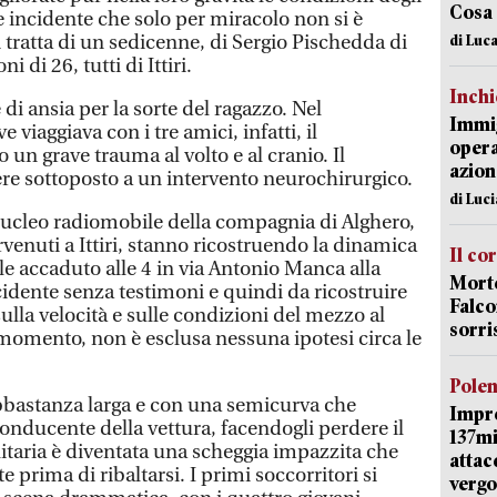
Cosa
ave incidente che solo per miracolo non si è
i tratta di un sedicenne, di Sergio Pischedda di
di Luca
 di 26, tutti di Ittiri.
Inch
e di ansia per la sorte del ragazzo. Nel
Immig
 viaggiava con i tre amici, infatti, il
opera
 un grave trauma al volto e al cranio. Il
azion
ere sottoposto a un intervento neurochirurgico.
di Luc
 nucleo radiomobile della compagnia di Alghero,
ervenuti a Ittiri, stanno ricostruendo la dinamica
Il co
le accaduto alle 4 in via Antonio Manca alla
Morte
cidente senza testimoni e quindi da ricostruire
Falco
 sulla velocità e sulle condizioni del mezzo al
sorri
momento, non è esclusa nessuna ipotesi circa le
Pole
bbastanza larga e con una semicurva che
Impr
conducente della vettura, facendogli perdere il
137mi
litaria è diventata una scheggia impazzita che
attac
prima di ribaltarsi. I primi soccorritori si
vergo