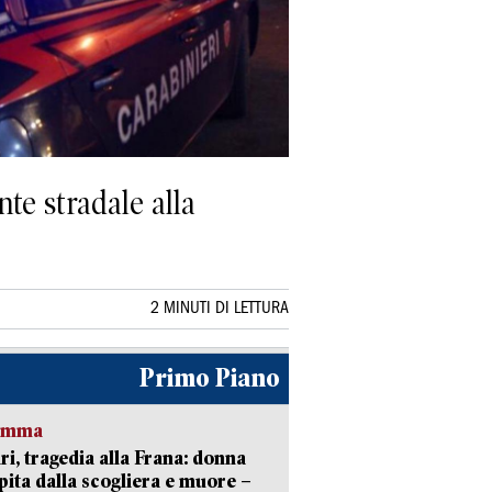
te stradale alla
2 MINUTI DI LETTURA
Primo Piano
ramma
ri, tragedia alla Frana: donna
pita dalla scogliera e muore –