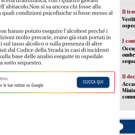
a scena drammatica, con i quattro giovani
ll’abitacolo.Non si sa ancora chi fosse alla
Il tr
 quali condizioni psicofisiche si fosse messo al
Vesti
osped
 non hanno potuto eseguire l’alcoltest perché i
dizioni molto precarie, erano già stati portati in
I con
 sul tasso alcolico o sulla presenza di altre
Occup
sti dal Codice della Strada in casi di incidenti
ombrel
sulla base delle analisi eseguite in ospedale.
sequ
a sotto sequestro.
Il de
itmo:
CLICCA QUI
Accad
r le tue notizie su Google
Minis
comm