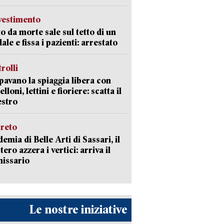
avestimento
to da morte sale sul tetto di un
ale e fissa i pazienti: arrestato
trolli
avano la spiaggia libera con
loni, lettini e fioriere: scatta il
estro
creto
emia di Belle Arti di Sassari, il
tero azzera i vertici: arriva il
issario
Le nostre iniziative