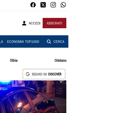
ACCEDI
ABBONATI
LA
ECONOMIA TOP1000
CERCA
Olbia
Oristano
SEGUICI SU
DISCOVER