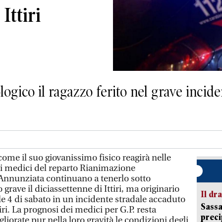
Ittiri
gico il ragazzo ferito nel grave inciden
ome il suo giovanissimo fisico reagirà nelle
, i medici del reparto Rianimazione
Annunziata continuano a tenerlo sotto
grave il diciassettenne di Ittiri, ma originario
Il d
lle 4 di sabato in un incidente stradale accaduto
Sassa
iri. La prognosi dei medici per G.P. resta
preci
liorate pur nella loro gravità le condizioni degli