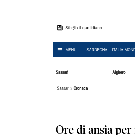
La
Nuova
Sardegna
Sfoglia il quotidiano
MENU
SARDEGNA
ITALIA MON
Sassari
Alghero
Sassari
Cronaca
Ore di ansia per 