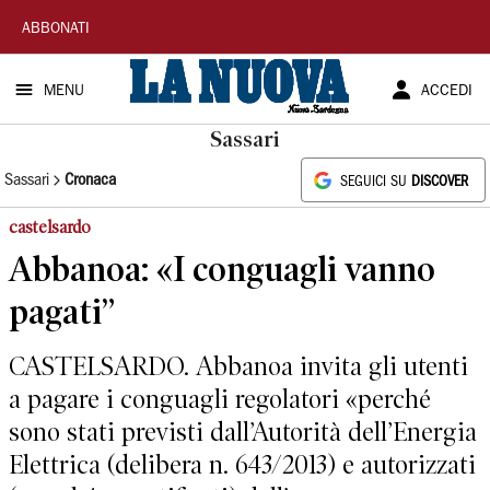
La
ABBONATI
Nuova
MENU
ACCEDI
Sardegna
Sassari
Sassari
Cronaca
SEGUICI SU
DISCOVER
castelsardo
Abbanoa: «I conguagli vanno
pagati”
CASTELSARDO. Abbanoa invita gli utenti
a pagare i conguagli regolatori «perché
sono stati previsti dall’Autorità dell’Energia
Elettrica (delibera n. 643/2013) e autorizzati