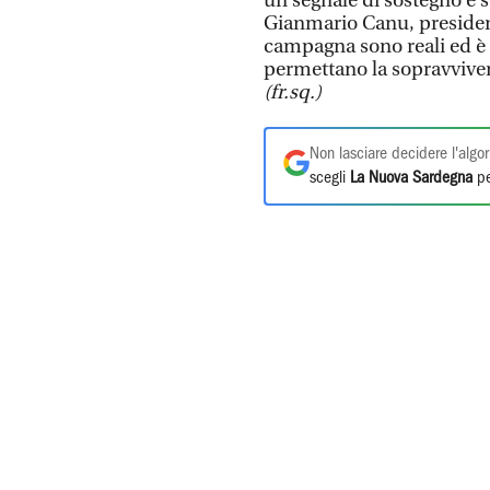
un segnale di sostegno e so
Gianmario Canu, presidente
campagna sono reali ed è 
permettano la sopravviven
(fr.sq.)
Non lasciare decidere l'algor
scegli
La Nuova Sardegna
pe