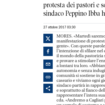
protesta dei pastori e s
sindaco Peppino Ibba ha
27 ottobre 2017 03:30
MORES. «Martedì saremo an
manifestazione di protesta
gente». Con queste parole
l’intenzione di sfilare ne
il mondo della pastorizia 
e provare a stimolare l’
a lontani tra loro. «Abbia
autonomia e senza indugio
comunità si sostiene in gra
caseario e viviamo ogni gi
sindaco partirà in rappr
e soprattutto al fianco de
rappresentare l’intera su
cda. «Andremo a Cagliari pe