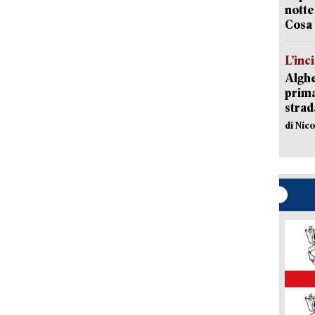
notte
Cosa 
L’inc
Alghe
prima
strad
di Nic