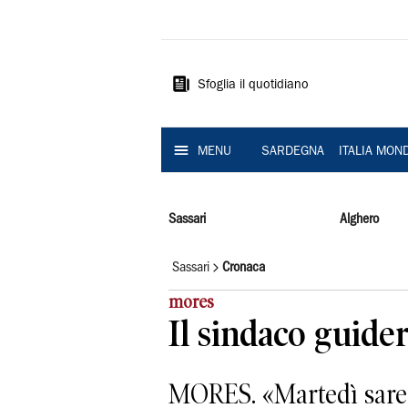
La
Nuova
Sardegna
Sfoglia il quotidiano
MENU
SARDEGNA
ITALIA MON
Sassari
Alghero
Sassari
Cronaca
mores
Il sindaco guider
MORES. «Martedì saremo