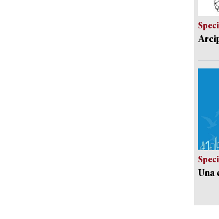
Speci
Arci
Speci
Una c