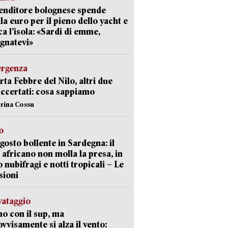
enditore bolognese spende
la euro per il pieno dello yacht e
ca l’isola: «Sardi di emme,
gnatevi»
ergenza
erta Febbre del Nilo, altri due
accertati: cosa sappiamo
erina Cossu
o
gosto bollente in Sardegna: il
 africano non molla la presa, in
o nubifragi e notti tropicali – Le
sioni
lvataggio
o con il sup, ma
vvisamente si alza il vento: