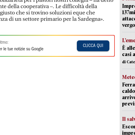
lidarietà per i pastori nostri colleghi – ha detto
Impr
 della cooperativa –. Le difficoltà della
137mi
giusto che si trovino soluzioni eque che
attac
za di un settore primario per la Sardegna».
vergo
L’em
itmo:
CLICCA QUI
È all
r le tue notizie su Google
casi 
di Cat
Mete
Ferra
caldo
arriv
previ
Il sa
Escon
impro