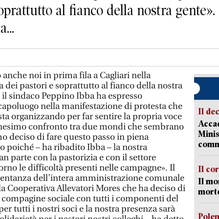
oprattutto al fianco della nostra gente».
...
che noi in prima fila a Cagliari nella
 dei pastori e soprattutto al fianco della nostra
 il sindaco Peppino Ibba ha espresso
l capoluogo nella manifestazione di protesta che
Il de
sta organizzando per far sentire la propria voce
Accad
ennesimo confronto tra due mondi che sembrano
Minis
mo deciso di fare questo passo in piena
comm
 poiché – ha ribadito Ibba – la nostra
n parte con la pastorizia e con il settore
orno le difficoltà presenti nelle campagne». Il
Il co
esentanza dell’intera amministrazione comunale
Il mo
lla Cooperativa Allevatori Mores che ha deciso di
mort
a compagine sociale con tutti i componenti del
r tutti i nostri soci e la nostra presenza sarà
Pole