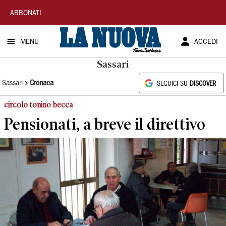
La
ABBONATI
Nuova
MENU
ACCEDI
Sardegna
Sassari
Sassari
Cronaca
SEGUICI SU
DISCOVER
circolo tonino becca
Pensionati, a breve il direttivo