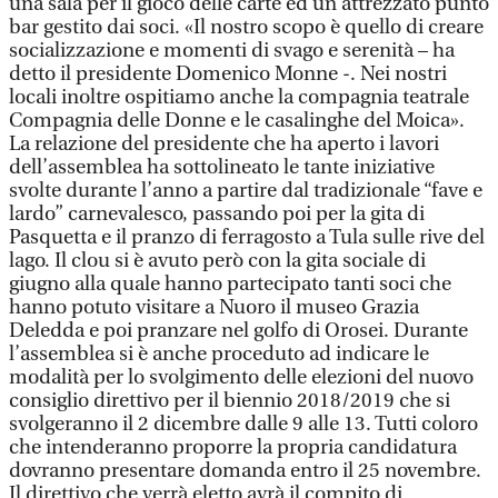
una sala per il gioco delle carte ed un attrezzato punto
bar gestito dai soci. «Il nostro scopo è quello di creare
socializzazione e momenti di svago e serenità – ha
detto il presidente Domenico Monne -. Nei nostri
locali inoltre ospitiamo anche la compagnia teatrale
Compagnia delle Donne e le casalinghe del Moica».
La relazione del presidente che ha aperto i lavori
dell’assemblea ha sottolineato le tante iniziative
svolte durante l’anno a partire dal tradizionale “fave e
lardo” carnevalesco, passando poi per la gita di
Pasquetta e il pranzo di ferragosto a Tula sulle rive del
lago. Il clou si è avuto però con la gita sociale di
giugno alla quale hanno partecipato tanti soci che
hanno potuto visitare a Nuoro il museo Grazia
Deledda e poi pranzare nel golfo di Orosei. Durante
l’assemblea si è anche proceduto ad indicare le
modalità per lo svolgimento delle elezioni del nuovo
consiglio direttivo per il biennio 2018/2019 che si
svolgeranno il 2 dicembre dalle 9 alle 13. Tutti coloro
che intenderanno proporre la propria candidatura
dovranno presentare domanda entro il 25 novembre.
Il direttivo che verrà eletto avrà il compito di