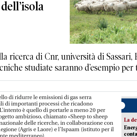
dell’isola
ella ricerca di Cnr, università di Sassar
cniche studiate saranno d’esempio per t
lo di ridurre le emissioni di gas serra
li di importanti processi che ricadono
L’intento è quello di portarle a meno 20 per
rogetto ambizioso, chiamato «Sheep to sheep
La de
o nazionale delle ricerche, in collaborazione con
Energ
Regione (Agris e Laore) e l’Ispaam (istituto per il
conta
nte mediterraneo).