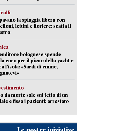
trolli
avano la spiaggia libera con
loni, lettini e fioriere: scatta il
estro
mica
enditore bolognese spende
la euro per il pieno dello yacht e
ca l’isola: «Sardi di emme,
gnatevi»
avestimento
to da morte sale sul tetto di un
ale e fissa i pazienti: arrestato
Le nostre iniziative