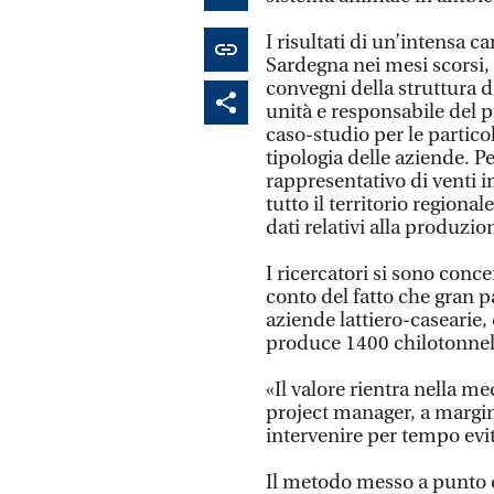
I risultati di un’intensa 
Sardegna nei mesi scorsi, s
convegni della struttura d
unità e responsabile del pr
caso-studio per le particol
tipologia delle aziende. 
rappresentativo di venti i
tutto il territorio regional
dati relativi alla produzio
I ricercatori si sono conce
conto del fatto che gran p
aziende lattiero-casearie,
produce 1400 chilotonnell
«Il valore rientra nella m
project manager, a margin
intervenire per tempo evit
Il metodo messo a punto d