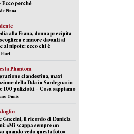
– Ecco perché
ide Pinna
idente
dia alla Frana, donna precipita
 scogliera e muore davanti al
 e al nipote: ecco chi è
 Fiori
iesta Phantom
razione clandestina, maxi
zione della Dda in Sardegna: in
e 100 poliziotti – Cosa sappiamo
iano Onnis
rdoglio
 Guccini, il ricordo di Daniela
ni: «Mi scappa sempre un
so quando vedo questa foto»