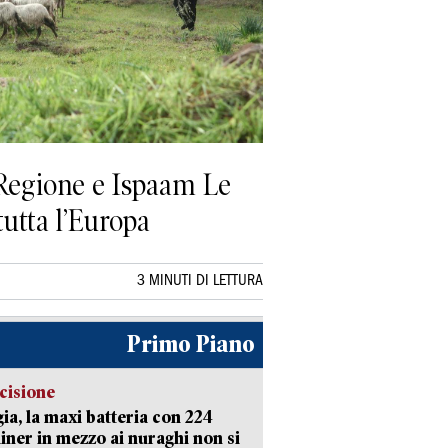
i, Regione e Ispaam Le
utta l’Europa
3 MINUTI DI LETTURA
Primo Piano
cisione
ia, la maxi batteria con 224
iner in mezzo ai nuraghi non si