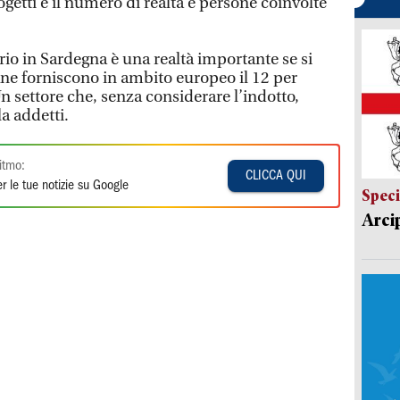
ogetti e il numero di realtà e persone coinvolte
rio in Sardegna è una realtà importante se si
ane forniscono in ambito europeo il 12 per
n settore che, senza considerare l’indotto,
a addetti.
itmo:
CLICCA QUI
r le tue notizie su Google
Speci
Arci