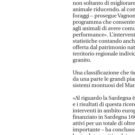
non soltanto di migliorare
animale riducendo, al con
foraggi – prosegue Vagnoni
programma che consente 
agli animali di avere com
performance». L’intervento
statistiche contando anch
offerta dal patrimonio natu
territorio regionale indiv
granito.
Una classificazione che ti
da una parte le grandi pia
sistemi montuosi del Marg
«Al riguardo la Sardegna è
e i risultati di questa ri
interventi in ambito euro
finanziato in Sardegna 16
attivi per un totale di oltr
importante – ha concluso S