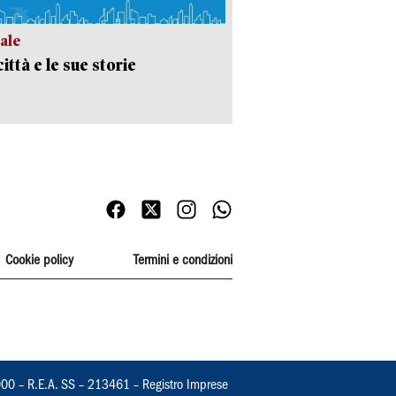
ale
ittà e le sue storie
Cookie policy
Termini e condizioni
000 – R.E.A. SS – 213461 – Registro Imprese