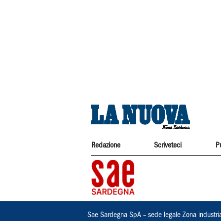
Redazione
Scriveteci
P
Sae Sardegna SpA – sede legale Zona industri