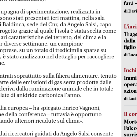
farà 
campagna di sperimentazione, realizzata in
di Dav
ono stati presentati ieri mattina, nella sala
i Baldinca, sede del Cnr, da Angelo Salsi, capo
L’inc
ogetto grazie al quale l’isola è stata scelta come
Trage
ari caratteristiche del terreno, del clima e la
dalla
Per diverse settimane, un campione
figlio
mprese, su un totale di tredicimila sparse su
di Luca
e, è stato analizzato nel dettaglio per raccogliere
ne.
Inch
ntrati soprattutto sulla filiera alimentare, tenuto
Immig
arte delle emissioni di gas serra prodotte dalle
opera
 deriva dalla ruminazione animale che in totale
azion
ate di anidride carbonica l’anno.
di Luc
edia europea – ha spiegato Enrico Vagnoni,
Il co
e della conferenza – tuttavia è opportuno
ando ulteriori ricadute sul clima».
Morte
Falco
ai ricercatori guidati da Angelo Salsi consente
sorri