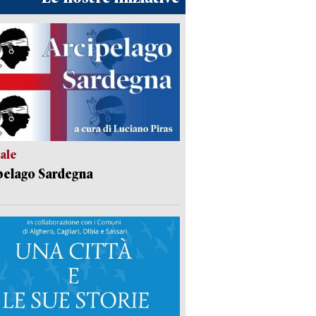
ale
pelago Sardegna