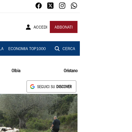
ACCEDI
ABBONATI
LA
ECONOMIA TOP1000
CERCA
Olbia
Oristano
SEGUICI SU
DISCOVER