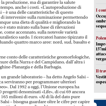
 la produzione, ma di garantire la salute
tempo, anche i costi. «L’autoproduzione di
I con
 – è una delle caratteristiche di questo
Occup
di intervenire sulla ruminazione permettendo
ombrel
unque una dieta di qualità e migliorando la
sequ
 è stato mirato sulla base di rilevazioni
e, come accennato, sulla notevole varietà
ralistico sardo. I ricercatori hanno tipizzato il
Pole
iduando quattro marco aree: nord, sud, basalto e
Impr
137mi
attac
ene conto delle caratteristiche geomorfologiche,
vergo
nure della Nurra e del Campidano, dall’altra i
hine-Planargia e della Barbagia.
Il tr
 un grande laboratorio – ha detto Angelo Salsi –
Vesti
cerca serviranno per programmare ulteriori
osped
peo». Dal 1992 a oggi, l’Unione europea ha
0 progetti denominati «Life», di cui 69 ancora
e 165 milioni di euro. «Al di là del dato pure
alsi – bisogna guardare oltre le cifre per capire