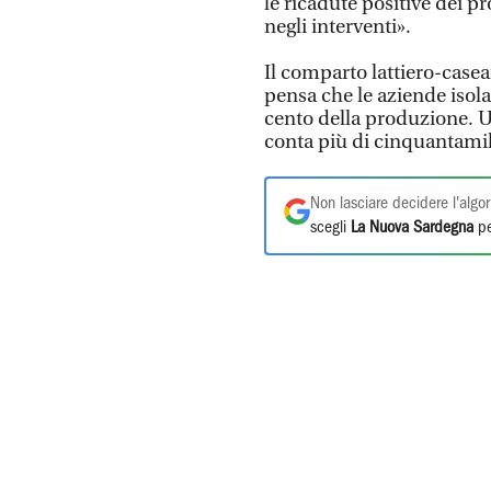
le ricadute positive dei pr
negli interventi».
Il comparto lattiero-casea
pensa che le aziende isol
cento della produzione. U
conta più di cinquantamil
Non lasciare decidere l'algor
scegli
La Nuova Sardegna
pe