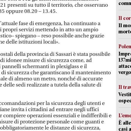
comm
121 presenti su tutto il territorio, che osservano
.35 oppure 08.20 – 13.45.
Il co
l’attuale fase di emergenza, ha continuato a
Il mo
ni i propri servizi mettendo in atto un ampio
mort
istico– spiegano – reso possibile anche grazie
e delle istituzioni locali».
Pole
Impr
ostali della provincia di Sassari è stata possibile
137mi
 di idonee misure di sicurezza come, ad
attac
 pannelli schermanti in plexiglass e il
vergo
 di sicurezza che garantiscano il mantenimento
nale di almeno un metro, nonché di accurate
delle sedi realizzate a tutela della salute di
Il tr
Vesti
osped
ccomandazioni per la sicurezza degli utenti e
iane invita i cittadini ad entrare negli uffici
 compiere operazioni essenziali e indifferibili e
L’em
 misure di protezione personale come guanti e
È all
bligatoriamente le distanze di sicurezza,
casi 