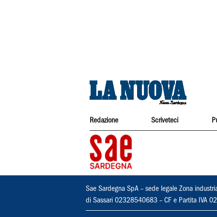
Redazione
Scriveteci
P
Sae Sardegna SpA – sede legale Zona industri
di Sassari 02328540683 – CF e Partita IVA