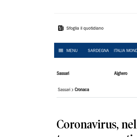
La
Nuova
Sardegna
Sfoglia il quotidiano
MENU
SARDEGNA
ITALIA MON
Sassari
Alghero
Sassari
Cronaca
Coronavirus, nel