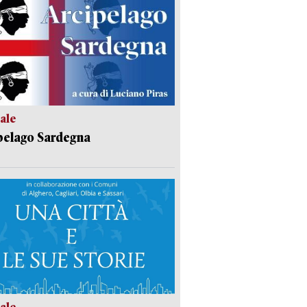
ale
pelago Sardegna
ale