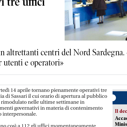
 tre uffici
in altrettanti centri del Nord Sardegna.
 utenti e operatori»
tedì 14 aprile tornano pienamente operativi tre
cia di Sassari il cui orario di apertura al pubblico
rimodulato nelle ultime settimane in
menti governativi in materia di contenimento
Il de
o interpersonale.
Accad
Minis
gono così a 112 gli uffici momentaneamente