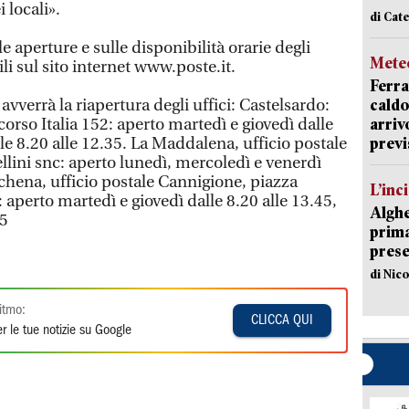
i locali».
di Cat
e aperture e sulle disponibilità orarie degli
Mete
ili sul sito internet www.poste.it.
Ferra
 avverrà la riapertura degli uffici: Castelsardo:
caldo
corso Italia 152: aperto martedì e giovedì dalle
arriv
lle 8.20 alle 12.35. La Maddalena, ufficio postale
previ
lini snc: aperto lunedì, mercoledì e venerdì
achena, ufficio postale Cannigione, piazza
L’inc
aperto martedì e giovedì dalle 8.20 alle 13.45,
Alghe
45
prima 
prese
di Nic
itmo:
CLICCA QUI
r le tue notizie su Google