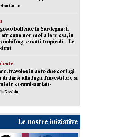
erina Cossu
o
gosto bollente in Sardegna: il
 africano non molla la presa, in
o nubifragi e notti tropicali – Le
sioni
idente
ro, travolge in auto due coniugi
di darsi alla fuga, l’investitore si
nta in commissariato
ola Nieddu
Le nostre iniziative