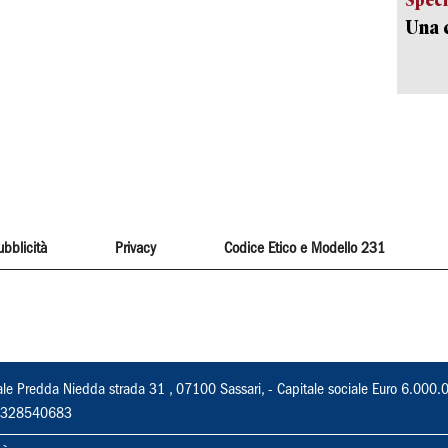
Una c
ubblicità
Privacy
Codice Etico e Modello 231
ale Predda Niedda strada 31 , 07100 Sassari, - Capitale sociale Euro 6.000.
 02328540683