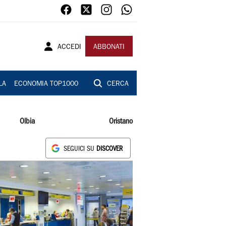
ACCEDI
ABBONATI
LA
ECONOMIA TOP1000
CERCA
Olbia
Oristano
SEGUICI SU
DISCOVER