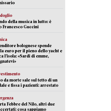
issario
rdoglio
ndo della musica in lutto: è
o Francesco Guccini
mica
enditore bolognese spende
la euro per il pieno dello yacht e
ca l’isola: «Sardi di emme,
gnatevi»
avestimento
to da morte sale sul tetto di un
ale e fissa i pazienti: arrestato
ergenza
erta Febbre del Nilo, altri due
accertati: cosa sappiamo