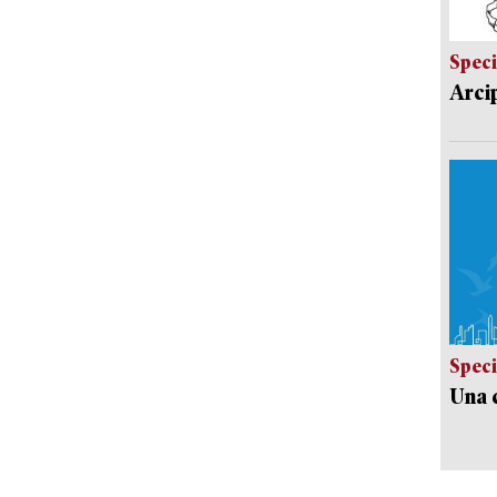
Speci
Arci
Speci
Una c