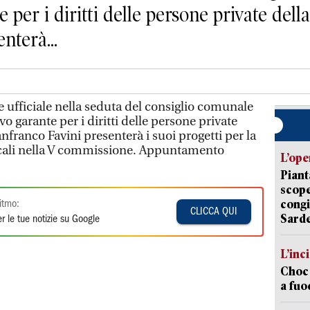
 per i diritti delle persone private dell
nterà...
 ufficiale nella seduta del consiglio comunale
vo garante per i diritti delle persone private
anfranco Favini presenterà i suoi progetti per la
ncali nella V commissione. Appuntamento
L’ope
Piant
scope
congi
itmo:
CLICCA QUI
Sarde
r le tue notizie su Google
L’inc
Choc 
a fuo