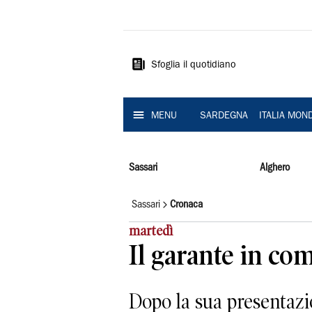
La
Nuova
Sardegna
Sfoglia il quotidiano
MENU
SARDEGNA
ITALIA MON
Sassari
Alghero
Sassari
Cronaca
martedì
Il garante in co
Dopo la sua presentazio