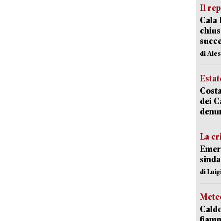
Il re
Cala 
chius
succ
di Ale
Estat
Costa
dei C
denu
La cr
Emerg
sinda
di Luig
Mete
Caldo
fiamm