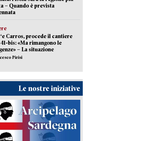
ta – Quando è prevista
ennata
ere
‘e Carros, procede il cantiere
l 41-bis: «Ma rimangono le
enze» – La situazione
cesco Pirisi
Le nostre iniziative