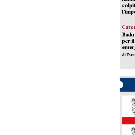
colpi
l’imp
Carc
Badu 
per i
emerg
di Fran