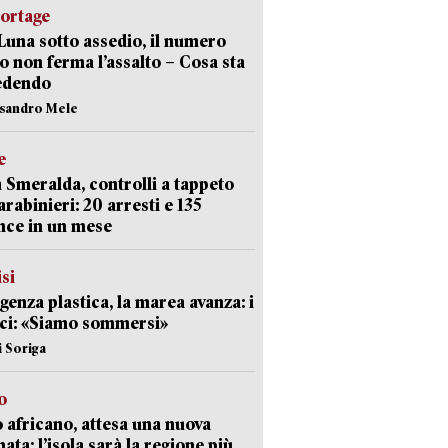
portage
Luna sotto assedio, il numero
o non ferma l’assalto – Cosa sta
edendo
ssandro Mele
e
 Smeralda, controlli a tappeto
arabinieri: 20 arresti e 135
nce in un mese
isi
enza plastica, la marea avanza: i
ci: «Siamo sommersi»
i Soriga
o
 africano, attesa una nuova
ata: l’isola sarà la regione più