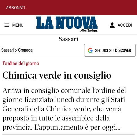
La
ABBONATI
Nuova
MENU
ACCEDI
Sardegna
Sassari
Sassari
Cronaca
SEGUICI SU
DISCOVER
l’ordine del giorno
Chimica verde in consiglio
Arriva in consiglio comunale l’ordine del
giorno licenziato lunedì durante gli Stati
Generali della Chimica verde, che verrà
proposto in tutte le assemblee della
provincia. L’appuntamento è per oggi...