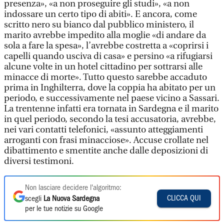
presenza», «a non proseguire gli studi», «a non
indossare un certo tipo di abiti». E ancora, come
scritto nero su bianco dal pubblico ministero, il
marito avrebbe impedito alla moglie «di andare da
sola a fare la spesa», l’avrebbe costretta a «coprirsi i
capelli quando usciva di casa» e persino «a rifugiarsi
alcune volte in un hotel cittadino per sottrarsi alle
minacce di morte». Tutto questo sarebbe accaduto
prima in Inghilterra, dove la coppia ha abitato per un
periodo, e successivamente nel paese vicino a Sassari.
La trentenne infatti era tornata in Sardegna e il marito
in quel periodo, secondo la tesi accusatoria, avrebbe,
nei vari contatti telefonici, «assunto atteggiamenti
arroganti con frasi minacciose». Accuse crollate nel
dibattimento e smentite anche dalle deposizioni di
diversi testimoni.
Non lasciare decidere l'algoritmo:
CLICCA QUI
scegli
La Nuova Sardegna
per le tue notizie su Google