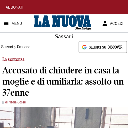
La
ABBONATI
Nuova
MENU
ACCEDI
Sardegna
Sassari
Sassari
Cronaca
SEGUICI SU
DISCOVER
La sentenza
Accusato di chiudere in casa la
moglie e di umiliarla: assolto un
37enne
di Nadia Cossu