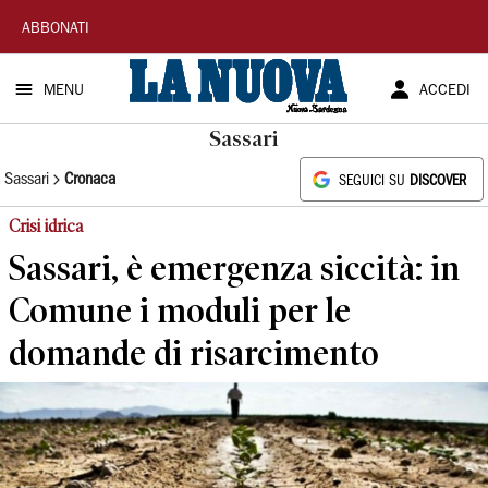
La
ABBONATI
Nuova
MENU
ACCEDI
Sardegna
Sassari
Sassari
Cronaca
SEGUICI SU
DISCOVER
Crisi idrica
Sassari, è emergenza siccità: in
Comune i moduli per le
domande di risarcimento