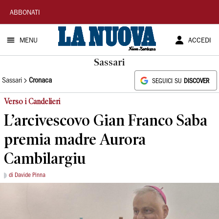
La
ABBONATI
Nuova
MENU
ACCEDI
Sardegna
Sassari
Sassari
Cronaca
SEGUICI SU
DISCOVER
Verso i Candelieri
L’arcivescovo Gian Franco Saba
premia madre Aurora
Cambilargiu
di Davide Pinna