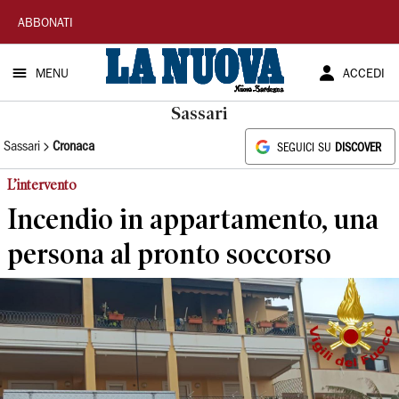
La
ABBONATI
Nuova
MENU
ACCEDI
Sardegna
Sassari
Sassari
Cronaca
SEGUICI SU
DISCOVER
L’intervento
Incendio in appartamento, una
persona al pronto soccorso