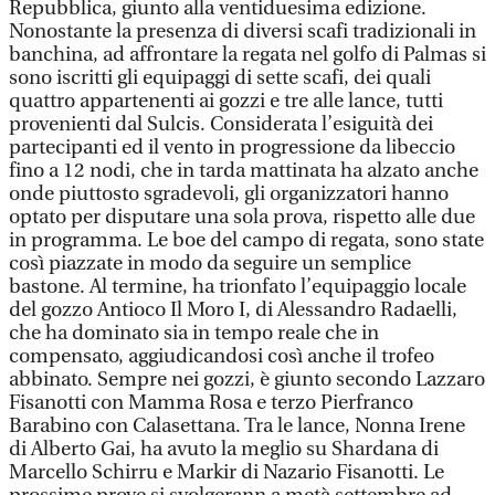
Repubblica, giunto alla ventiduesima edizione.
Nonostante la presenza di diversi scafi tradizionali in
banchina, ad affrontare la regata nel golfo di Palmas si
sono iscritti gli equipaggi di sette scafi, dei quali
quattro appartenenti ai gozzi e tre alle lance, tutti
provenienti dal Sulcis. Considerata l’esiguità dei
partecipanti ed il vento in progressione da libeccio
fino a 12 nodi, che in tarda mattinata ha alzato anche
onde piuttosto sgradevoli, gli organizzatori hanno
optato per disputare una sola prova, rispetto alle due
in programma. Le boe del campo di regata, sono state
così piazzate in modo da seguire un semplice
bastone. Al termine, ha trionfato l’equipaggio locale
del gozzo Antioco Il Moro I, di Alessandro Radaelli,
che ha dominato sia in tempo reale che in
compensato, aggiudicandosi così anche il trofeo
abbinato. Sempre nei gozzi, è giunto secondo Lazzaro
Fisanotti con Mamma Rosa e terzo Pierfranco
Barabino con Calasettana. Tra le lance, Nonna Irene
di Alberto Gai, ha avuto la meglio su Shardana di
Marcello Schirru e Markir di Nazario Fisanotti. Le