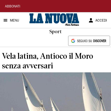
La
ABBONATI
Nuova
MENU
ACCEDI
Sardegna
Sport
SEGUICI SU
DISCOVER
Vela latina, Antioco il Moro
senza avversari