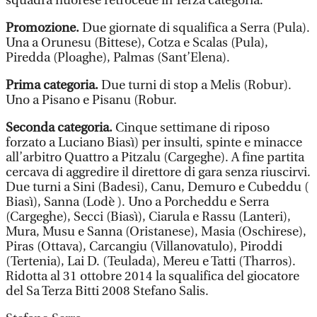
squadra nuorese retrocede in Terza categoria.
Promozione.
Due giornate di squalifica a Serra (Pula).
Una a Orunesu (Bittese), Cotza e Scalas (Pula),
Piredda (Ploaghe), Palmas (Sant’Elena).
Prima categoria.
Due turni di stop a Melis (Robur).
Uno a Pisano e Pisanu (Robur.
Seconda categoria.
Cinque settimane di riposo
forzato a Luciano Biasì) per insulti, spinte e minacce
all’arbitro Quattro a Pitzalu (Cargeghe). A fine partita
cercava di aggredire il direttore di gara senza riuscirvi.
Due turni a Sini (Badesi), Canu, Demuro e Cubeddu (
Biasì), Sanna (Lodè ). Uno a Porcheddu e Serra
(Cargeghe), Secci (Biasì), Ciarula e Rassu (Lanteri),
Mura, Musu e Sanna (Oristanese), Masia (Oschirese),
Piras (Ottava), Carcangiu (Villanovatulo), Piroddi
(Tertenia), Lai D. (Teulada), Mereu e Tatti (Tharros).
Ridotta al 31 ottobre 2014 la squalifica del giocatore
del Sa Terza Bitti 2008 Stefano Salis.