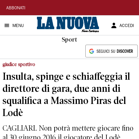
La
ABBONATI
Nuova
MENU
ACCEDI
Sardegna
Sport
SEGUICI SU
DISCOVER
giudice sportivo
Insulta, spinge e schiaffeggia il
direttore di gara, due anni di
squalifica a Massimo Piras del
Lodè
CAGLIARI. Non potrà mettere giocare fino
al 30 giugno 2016 il giocatore del Lodè