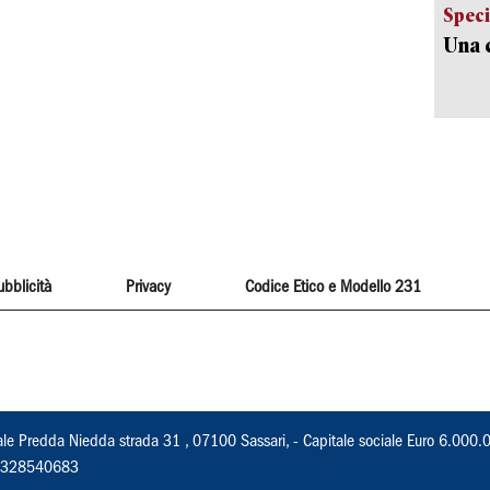
Speci
Una c
ubblicità
Privacy
Codice Etico e Modello 231
ale Predda Niedda strada 31 , 07100 Sassari, - Capitale sociale Euro 6.000.
 02328540683