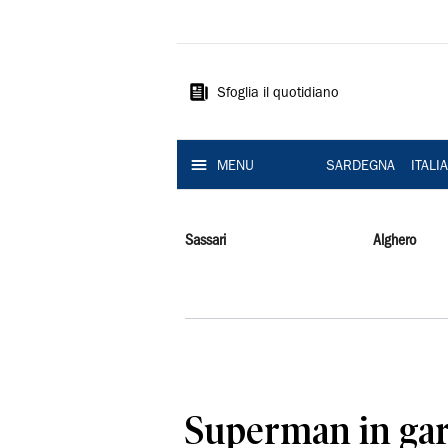
La
Nuova
Sardegna
Sfoglia il quotidiano
MENU
SARDEGNA
ITALI
Sassari
Alghero
Superman in gara