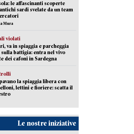
isola: le affascinanti scoperte
 antichi sardi svelate da un team
cercatori
nia Mura
li violati
ri, va in spiaggia e parcheggia
 sulla battigia: entra nel vivo
ate dei cafoni in Sardegna
trolli
avano la spiaggia libera con
loni, lettini e fioriere: scatta il
estro
Le nostre iniziative