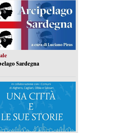
ale
pelago Sardegna