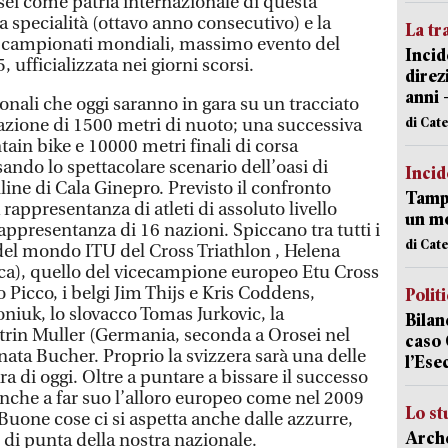
osei come patria internazionale di questa
 specialità (ottavo anno consecutivo) e la
La tr
 i campionati mondiali, massimo evento del
Incid
, ufficializzata nei giorni scorsi.
direz
anni 
onali che oggi saranno in gara su un tracciato
di Cat
zione di 1500 metri di nuoto; una successiva
ain bike e 10000 metri finali di corsa
ando lo spettacolare scenario dell’oasi di
Incid
lline di Cala Ginepro. Previsto il confronto
Tampo
rappresentanza di atleti di assoluto livello
un mo
appresentanza di 16 nazioni. Spiccano tra tutti i
di Cat
el mondo ITU del Cross Triathlon , Helena
a), quello del vicecampione europeo Etu Cross
io Picco, i belgi Jim Thijs e Kris Coddens,
Polit
niuk, lo slovacco Tomas Jurkovic, la
Bilan
rin Muller (Germania, seconda a Orosei nel
caso 
nata Bucher. Proprio la svizzera sarà una delle
l’Ese
ra di oggi. Oltre a puntare a bissare il successo
nche a far suo l’alloro europeo come nel 2009
Lo st
Buone cose ci si aspetta anche dalle azzurre,
Arche
 di punta della nostra nazionale.