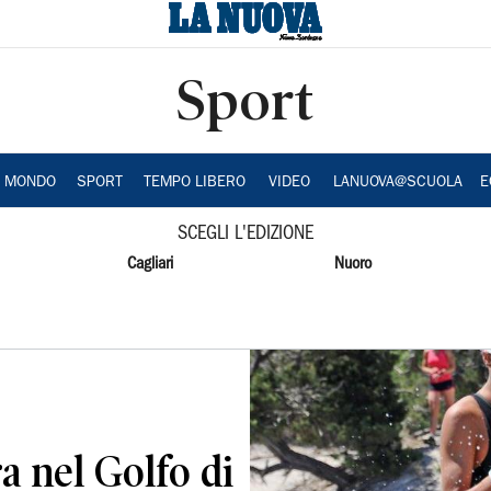
Sport
A MONDO
SPORT
TEMPO LIBERO
VIDEO
LANUOVA@SCUOLA
E
SCEGLI L'EDIZIONE
Cagliari
Nuoro
 nel Golfo di