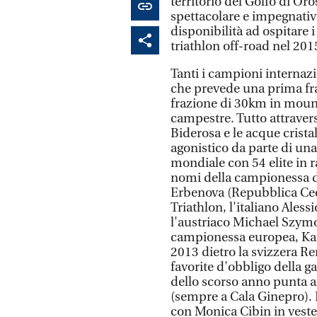
territorio del Golfo di Or
spettacolare e impegnativa
disponibilità ad ospitare
triathlon off-road nel 2015
Tanti i campioni internazi
che prevede una prima fra
frazione di 30km in mount
campestre. Tutto attravers
Biderosa e le acque crista
agonistico da parte di una 
mondiale con 54 elite in r
nomi della campionessa d
Erbenova (Repubblica Cec
Triathlon, l'italiano Aless
l'austriaco Michael Szymo
campionessa europea, Kat
2013 dietro la svizzera Re
favorite d'obbligo della ga
dello scorso anno punta a
(sempre a Cala Ginepro). 
con Monica Cibin in veste