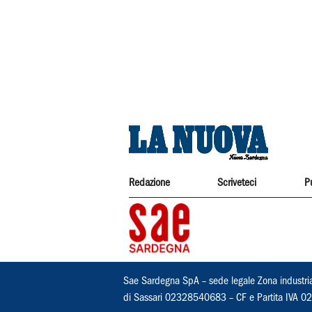
Redazione
Scriveteci
P
Sae Sardegna SpA – sede legale Zona industri
di Sassari 02328540683 – CF e Partita IVA