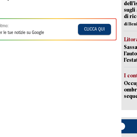
dell’
sugli
di ri
di Ile
itmo:
CLICCA QUI
r le tue notizie su Google
Litora
Sassa
l’auto
l’est
I con
Occup
ombrel
sequ