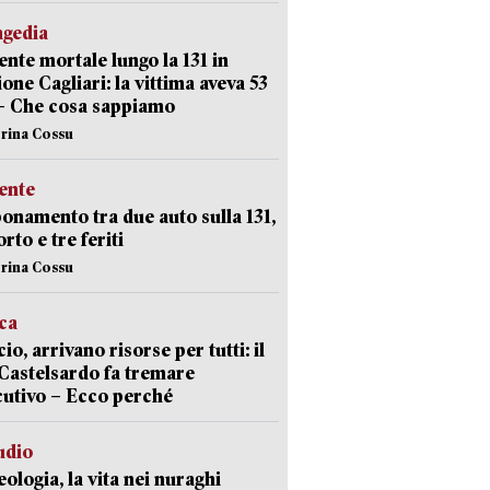
agedia
ente mortale lungo la 131 in
ione Cagliari: la vittima aveva 53
– Che cosa sappiamo
erina Cossu
ente
namento tra due auto sulla 131,
rto e tre feriti
erina Cossu
ica
cio, arrivano risorse per tutti: il
Castelsardo fa tremare
cutivo – Ecco perché
udio
ologia, la vita nei nuraghi