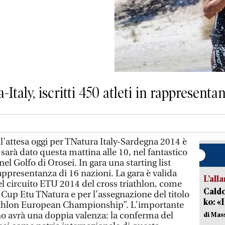
a-Italy, iscritti 450 atleti in rappresenta
l'attesa oggi per TNatura Italy-Sardegna 2014 è
ia sarà dato questa mattina alle 10, nel fantastico
el Golfo di Orosei. In gara una starting list
rappresentanza di 16 nazioni. La gara è valida
L’all
l circuito ETU 2014 del cross triathlon, come
Caldo
Cup Etu TNatura e per l’assegnazione del titolo
ko: «
athlon European Championship”. L'importante
o avrà una doppia valenza: la conferma del
di Mas