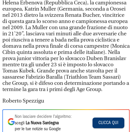
Helena Erbenova (Repubblica Ceca), la campionessa
europea, Katrin Muller (Germania, seconda a Orosei
nel 2013 dietro la svizzera Renata Bucher, vincitrice
di questa gara lo scorso anno e campionessa europea
nel 2009. La Muller con una grande frazione di nuoto
in 21'20”, lasciava vari minuti alle due avversarie che
poi riusciva a tenere a bada nella prova ciclistica e
domava nella prova finale di corsa campestre (Monica
Cibin quinta assoluta e prima delle italiane). Nella
prova junior vittoria per lo slovacco Duben Branislav
mentre tra gli under 23 si è imposto lo slovacco
Tomas Kubek. Grande prova anche stavolta per il
sassarese Fabrizio Baralla (Triathlon Team Sassari)
che Group, si è difeso con determinazione portando a
termine la gara tra i primi degli Age Group.
Roberto Spezzigu
Non lasciare decidere l'algoritmo:
CLICCA QUI
scegli
La Nuova Sardegna
per le tue notizie su Google