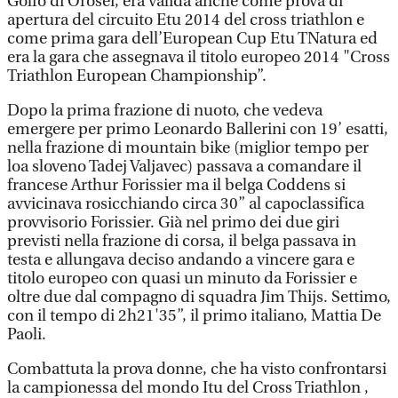
Golfo di Orosei, era valida anche come prova di
apertura del circuito Etu 2014 del cross triathlon e
come prima gara dell’European Cup Etu TNatura ed
era la gara che assegnava il titolo europeo 2014 "Cross
Triathlon European Championship”.
Dopo la prima frazione di nuoto, che vedeva
emergere per primo Leonardo Ballerini con 19’ esatti,
nella frazione di mountain bike (miglior tempo per
loa sloveno Tadej Valjavec) passava a comandare il
francese Arthur Forissier ma il belga Coddens si
avvicinava rosicchiando circa 30” al capoclassifica
provvisorio Forissier. Già nel primo dei due giri
previsti nella frazione di corsa, il belga passava in
testa e allungava deciso andando a vincere gara e
titolo europeo con quasi un minuto da Forissier e
oltre due dal compagno di squadra Jim Thijs. Settimo,
con il tempo di 2h21'35”, il primo italiano, Mattia De
Paoli.
Combattuta la prova donne, che ha visto confrontarsi
la campionessa del mondo Itu del Cross Triathlon ,