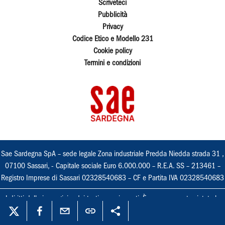
Scriveteci
Pubblicità
Privacy
Codice Etico e Modello 231
Cookie policy
Termini e condizioni
Sae Sardegna SpA – sede legale Zona industriale Predda Niedda strada 31 ,
07100 Sassari, - Capitale sociale Euro 6.000.000 – R.E.A. SS – 213461 –
Registro Imprese di Sassari 02328540683 – CF e Partita IVA 02328540683
I diritti delle immagini e dei testi sono riservati. È espressamente vietata la
loro riproduzione con qualsiasi mezzo e l'adattamento totale o parziale.