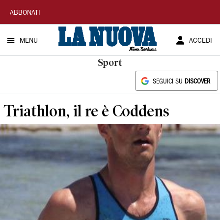
La
ABBONATI
Nuova
MENU
ACCEDI
Sardegna
Sport
SEGUICI SU
DISCOVER
Triathlon, il re è Coddens