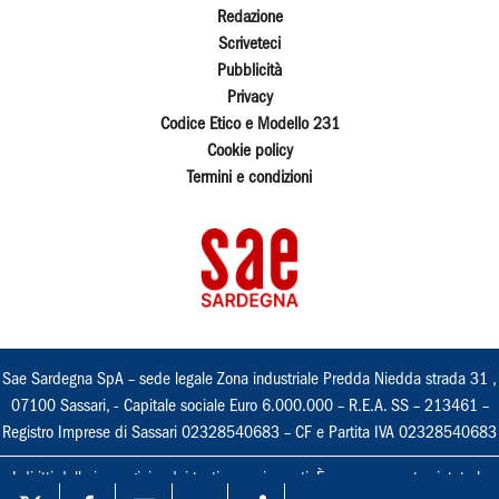
Redazione
Scriveteci
Pubblicità
Privacy
Codice Etico e Modello 231
Cookie policy
Termini e condizioni
Sae Sardegna SpA – sede legale Zona industriale Predda Niedda strada 31 ,
07100 Sassari, - Capitale sociale Euro 6.000.000 – R.E.A. SS – 213461 –
Registro Imprese di Sassari 02328540683 – CF e Partita IVA 02328540683
I diritti delle immagini e dei testi sono riservati. È espressamente vietata la