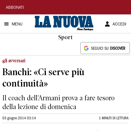
La
ABBONATI
Nuova
MENU
ACCEDI
Sardegna
Sport
SEGUICI SU
DISCOVER
gli avversari
Banchi: «Ci serve più
continuità»
Il coach dell’Armani prova a fare tesoro
della lezione di domenica
03 giugno 2014 03:14
1 MINUTI DI LETTURA