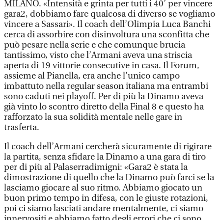
MILANO. «Intensità e grinta per tutti i 40’ per vincere
gara2, dobbiamo fare qualcosa di diverso se vogliamo
vincere a Sassari». Il coach dell’Olimpia Luca Banchi
cerca di assorbire con disinvoltura una sconfitta che
può pesare nella serie e che comunque brucia
tantissimo, visto che l’Armani aveva una striscia
aperta di 19 vittorie consecutive in casa. Il Forum,
assieme al Pianella, era anche l’unico campo
imbattuto nella regular season italiana ma entrambi
sono caduti nei playoff. Per di più la Dinamo aveva
già vinto lo scontro diretto della Final 8 e questo ha
rafforzato la sua solidità mentale nelle gare in
trasferta.
Il coach dell’Armani cercherà sicuramente di rigirare
la partita, senza sfidare la Dinamo a una gara di tiro
per di più al Palaserradimigni: «Gara2 è stata la
dimostrazione di quello che la Dinamo può farci se la
lasciamo giocare al suo ritmo. Abbiamo giocato un
buon primo tempo in difesa, con le giuste rotazioni,
poi ci siamo lasciati andare mentalmente, ci siamo
innervositi e abbiamo fatto degli errori che ci sono