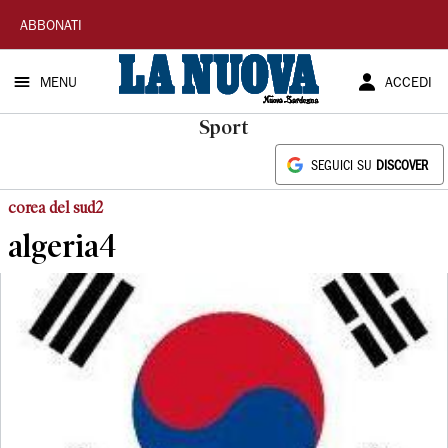
La
ABBONATI
Nuova
MENU
ACCEDI
Sardegna
Sport
SEGUICI SU
DISCOVER
corea del sud2
algeria4