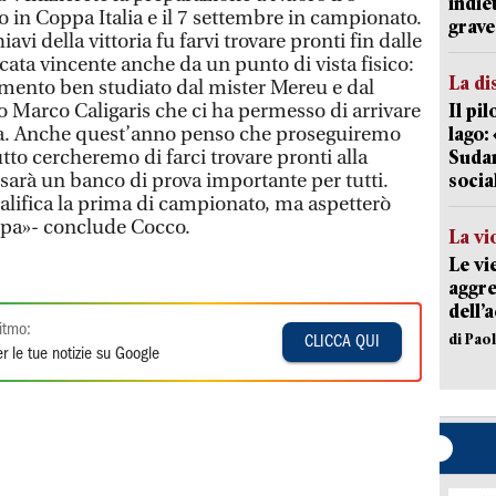
indie
to in Coppa Italia e il 7 settembre in campionato.
grave
avi della vittoria fu farvi trovare pronti fin dalle
ata vincente anche da un punto di vista fisico:
La di
ento ben studiato dal mister Mereu e dal
o Marco Caligaris che ci ha permesso di arrivare
Il pi
rma. Anche quest’anno penso che proseguiremo
lago:
tto cercheremo di farci trovare pronti alla
Sudam
 sarà un banco di prova importante per tutti.
socia
alifica la prima di campionato, ma aspetterò
ppa»- conclude Cocco.
La vi
Le vi
aggre
dell’
itmo:
di Pao
CLICCA QUI
r le tue notizie su Google