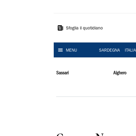
La
Nuova
Sardegna
Sfoglia il quotidiano
MENU
SARDEGNA
ITALI
Sassari
Alghero