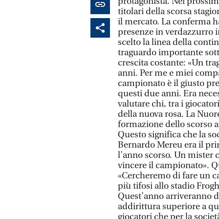
protagonista. Nei prossimi
titolari della scorsa stagi
il mercato. La conferma h
presenze in verdazzurro i
scelto la linea della contin
traguardo importante sott
crescita costante: «Un tra
anni. Per me e miei compa
campionato è il giusto p
questi due anni. Era nece
valutare chi, tra i giocato
della nuova rosa. La Nuor
formazione dello scorso a
Questo significa che la s
Bernardo Mereu era il prim
l’anno scorso. Un mister c
vincere il campionato». Qua
«Cercheremo di fare un ca
più tifosi allo stadio Frog
Quest’anno arriveranno d
addirittura superiore a qu
giocatori che per la societ