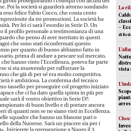
 gironi proseguiranno i colloqui con alcuni dei
one. Poi la società si guarderà attorno sondando
La ri
a reso felice Fabio Cocco, che conta cento
Caldo
mpreziosite da tre promozioni. La società ha
classi
uità. Per lei ci sarà l’esordio in Serie D. Un
– Ecc
o il profilo personale a testimonianza di una
di Red
guardo che penso di aver meritato in questi
gni che sono stati riconfermati questo
L’all
remio per quanto di buono abbiamo fatto in
ssario, prima di andare a pescare sul mercato,
Notte
ri che hanno vinto l'Eccellenza, poteva far parte
distr
ese si sta muovendo per rafforzare la
vist
nno che già di per sé era molto competitiva.
ocietà è ambiziosa. La conferma del tecnico
L’ind
o tassello per proseguire col progetto iniziato
Scope
apace che ci ha dato quella spinta in più per
piant
le sarà il vostro obiettivo in Serie D?:
arres
mpionato di buon livello e di portare ancora
heri di quanti non se ne siano visti in Eccellenza.
elle squadre che hanno un blasone pari o
Choc 
ello della Nuorese. Sarà un piacere sia per i
Inves
à». Inizierete la preparazione a Nuoro il 3