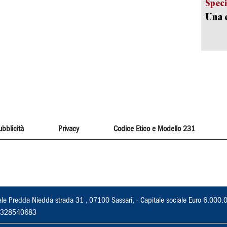
Speci
Una c
ubblicità
Privacy
Codice Etico e Modello 231
ale Predda Niedda strada 31 , 07100 Sassari, - Capitale sociale Euro 6.000.
 02328540683