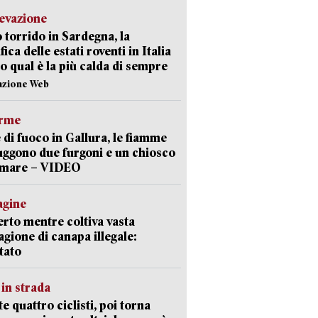
levazione
 torrido in Sardegna, la
fica delle estati roventi in Italia
o qual è la più calda di sempre
azione Web
arme
 di fuoco in Gallura, le fiamme
uggono due furgoni e un chiosco
a mare – VIDEO
agine
rto mentre coltiva vasta
agione di canapa illegale:
tato
in strada
te quattro ciclisti, poi torna