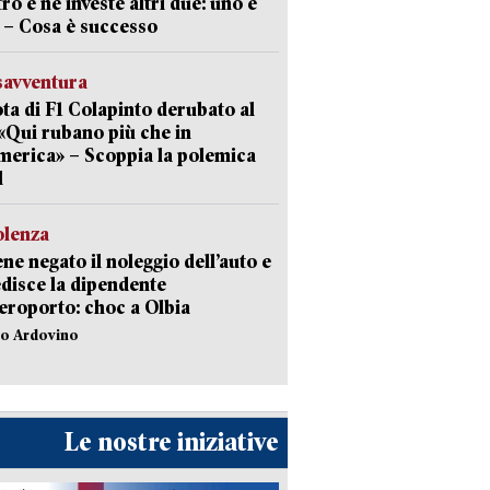
tro e ne investe altri due: uno è
 – Cosa è successo
savventura
lota di F1 Colapinto derubato al
 «Qui rubano più che in
erica» – Scoppia la polemica
l
olenza
ene negato il noleggio dell’auto e
disce la dipendente
aeroporto: choc a Olbia
lo Ardovino
Le nostre iniziative