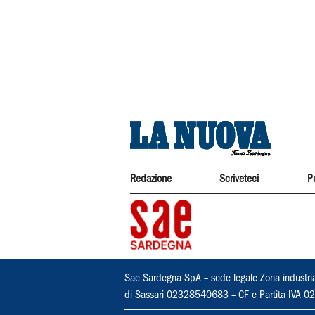
Redazione
Scriveteci
P
Sae Sardegna SpA – sede legale Zona industri
di Sassari 02328540683 – CF e Partita IVA