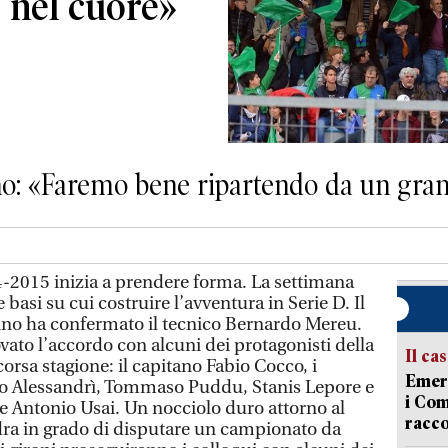
 nel cuore»
ano: «Faremo bene ripartendo da un gr
2015 inizia a prendere forma. La settimana
e basi su cui costruire l’avventura in Serie D. Il
ino ha confermato il tecnico Bernardo Mereu.
vato l’accordo con alcuni dei protagonisti della
Il ca
corsa stagione: il capitano Fabio Cocco, i
Emerg
o Alessandrì, Tommaso Puddu, Stanis Lepore e
i Com
 e Antonio Usai. Un nocciolo duro attorno al
racco
dra in grado di disputare un campionato da