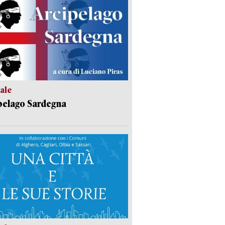
ale
pelago Sardegna