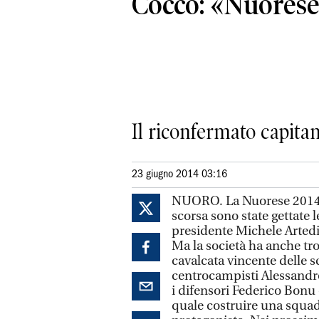
Cocco: «Nuorese
Il riconfermato capit
23 giugno 2014 03:16
NUORO. La Nuorese 2014-
scorsa sono state gettate l
presidente Michele Arted
Ma la società ha anche tro
cavalcata vincente delle s
centrocampisti Alessandr
i difensori Federico Bonu
quale costruire una squa