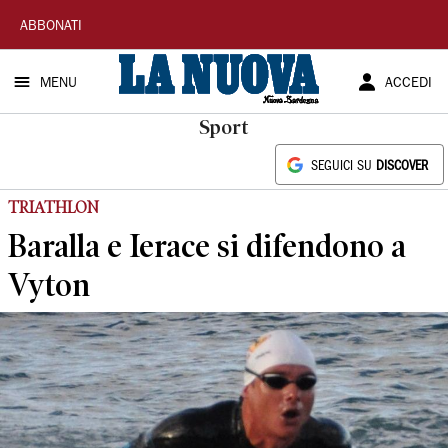
La
ABBONATI
Nuova
MENU
ACCEDI
Sardegna
Sport
SEGUICI SU
DISCOVER
TRIATHLON
Baralla e Ierace si difendono a
Vyton