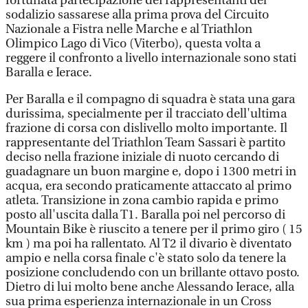
fortunata partecipazione dei rappresentanti del
sodalizio sassarese alla prima prova del Circuito
Nazionale a Fistra nelle Marche e al Triathlon
Olimpico Lago di Vico (Viterbo), questa volta a
reggere il confronto a livello internazionale sono stati
Baralla e Ierace.
Per Baralla e il compagno di squadra è stata una gara
durissima, specialmente per il tracciato dell'ultima
frazione di corsa con dislivello molto importante. Il
rappresentante del Triathlon Team Sassari è partito
deciso nella frazione iniziale di nuoto cercando di
guadagnare un buon margine e, dopo i 1300 metri in
acqua, era secondo praticamente attaccato al primo
atleta. Transizione in zona cambio rapida e primo
posto all'uscita dalla T1. Baralla poi nel percorso di
Mountain Bike è riuscito a tenere per il primo giro ( 15
km ) ma poi ha rallentato. Al T2 il divario è diventato
ampio e nella corsa finale c'è stato solo da tenere la
posizione concludendo con un brillante ottavo posto.
Dietro di lui molto bene anche Alessando Ierace, alla
sua prima esperienza internazionale in un Cross