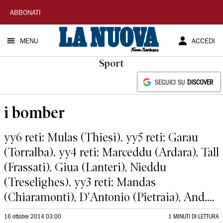
La
ABBONATI
Nuova
MENU
ACCEDI
Sardegna
Sport
SEGUICI SU
DISCOVER
i bomber
yy6 reti: Mulas (Thiesi). yy5 reti: Garau
(Torralba). yy4 reti: Marceddu (Ardara), Tall
(Frassati), Giua (Lanteri), Nieddu
(Treselighes). yy3 reti: Mandas
(Chiaramonti), D'Antonio (Pietraia), And....
16 ottobre 2014 03:00
1 MINUTI DI LETTURA