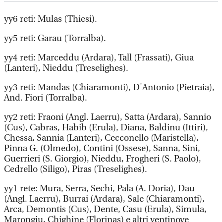
yy6 reti: Mulas (Thiesi).
yy5 reti: Garau (Torralba).
yy4 reti: Marceddu (Ardara), Tall (Frassati), Giua
(Lanteri), Nieddu (Treselighes).
yy3 reti: Mandas (Chiaramonti), D'Antonio (Pietraia),
And. Fiori (Torralba).
yy2 reti: Fraoni (Angl. Laerru), Satta (Ardara), Sannio
(Cus), Cabras, Habib (Erula), Diana, Baldinu (Ittiri),
Chessa, Sannia (Lanteri), Cecconello (Maristella),
Pinna G. (Olmedo), Contini (Ossese), Sanna, Sini,
Guerrieri (S. Giorgio), Nieddu, Frogheri (S. Paolo),
Cedrello (Siligo), Piras (Treselighes).
yy1 rete: Mura, Serra, Sechi, Pala (A. Doria), Dau
(Angl. Laerru), Burrai (Ardara), Sale (Chiaramonti),
Arca, Demontis (Cus), Dente, Casu (Erula), Simula,
Marongiu, Chighine (Florinas) e altri ventinove