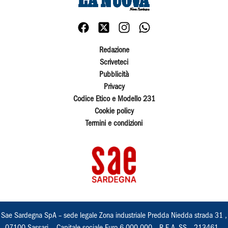
Redazione
Scriveteci
Pubblicità
Privacy
Codice Etico e Modello 231
Cookie policy
Termini e condizioni
Sae Sardegna SpA – sede legale Zona industriale Predda Niedda strada 31 ,
07100 Sassari, - Capitale sociale Euro 6.000.000 – R.E.A. SS – 213461 –