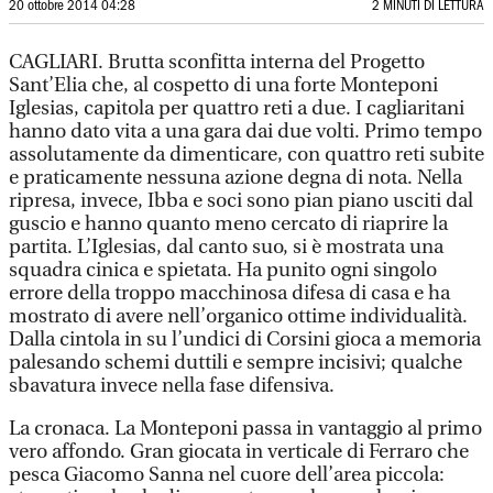
20 ottobre 2014 04:28
2 MINUTI DI LETTURA
CAGLIARI. Brutta sconfitta interna del Progetto
Sant’Elia che, al cospetto di una forte Monteponi
Iglesias, capitola per quattro reti a due. I cagliaritani
hanno dato vita a una gara dai due volti. Primo tempo
assolutamente da dimenticare, con quattro reti subite
e praticamente nessuna azione degna di nota. Nella
ripresa, invece, Ibba e soci sono pian piano usciti dal
guscio e hanno quanto meno cercato di riaprire la
partita. L’Iglesias, dal canto suo, si è mostrata una
squadra cinica e spietata. Ha punito ogni singolo
errore della troppo macchinosa difesa di casa e ha
mostrato di avere nell’organico ottime individualità.
Dalla cintola in su l’undici di Corsini gioca a memoria
palesando schemi duttili e sempre incisivi; qualche
sbavatura invece nella fase difensiva.
La cronaca. La Monteponi passa in vantaggio al primo
vero affondo. Gran giocata in verticale di Ferraro che
pesca Giacomo Sanna nel cuore dell’area piccola: