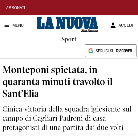
La
ABBONATI
Nuova
MENU
ACCEDI
Sardegna
Sport
SEGUICI SU
DISCOVER
Monteponi spietata, in
quaranta minuti travolto il
Sant’Elia
Cinica vittoria della squadra iglesiente sul
campo di Cagliari Padroni di casa
protagonisti di una partita dai due volti