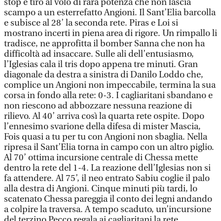
stop e tiro al volo di rara potenza che non lascia
scampo a un esterrefatto Angioni. Il Sant’Elia barcolla
e subisce al 28’ la seconda rete. Piras e Loi si
mostrano incerti in piena area di rigore. Un rimpallo li
tradisce, ne approfitta il bomber Sanna che non ha
difficoltà ad insaccare. Sulle ali dell’entusiasmo,
l’Iglesias cala il tris dopo appena tre minuti. Gran
diagonale da destra a sinistra di Danilo Loddo che,
complice un Angioni non impeccabile, termina la sua
corsa in fondo alla rete: 0-3. I cagliaritani sbandano e
non riescono ad abbozzare nessuna reazione di
rilievo. Al 40’ arriva così la quarta rete ospite. Dopo
l’ennesimo svarione della difesa di mister Mascia,
Fois quasi a tu per tu con Angioni non sbaglia. Nella
ripresa il Sant’Elia torna in campo con un altro piglio.
Al 70’ ottima incursione centrale di Chessa mette
dentro la rete del 1-4. La reazione dell’Iglesias non si
fa attendere. Al 75’, il neo entrato Sabiu coglie il palo
alla destra di Angioni. Cinque minuti più tardi, lo
scatenato Chessa pareggia il conto dei legni andando
a colpire la traversa. A tempo scaduto, un’incursione
del terzino Pecco regala ai cagliaritani la rete