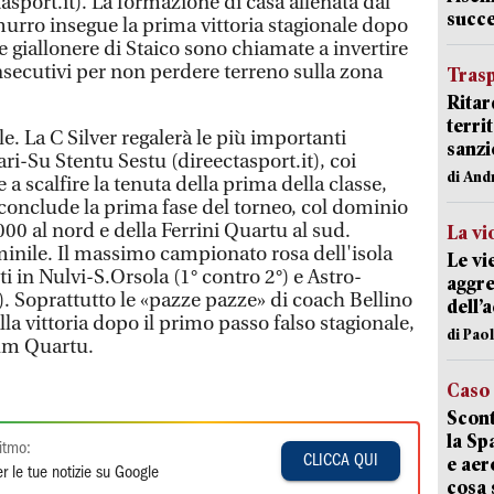
tasport.it). La formazione di casa allenata dal
succ
rro insegue la prima vittoria stagionale dopo
e giallonere di Staico sono chiamate a invertire
nsecutivi per non perdere terreno sulla zona
Trasp
Ritar
terri
e. La C Silver regalerà le più importanti
sanzi
ri-Su Stentu Sestu (direectasport.it), coi
di And
a scalfire la tenuta della prima della classe,
 conclude la prima fase del torneo, col dominio
0 al nord e della Ferrini Quartu al sud.
La vi
nile. Il massimo campionato rosa dell'isola
Le vi
i in Nulvi-S.Orsola (1° contro 2°) e Astro-
aggre
. Soprattutto le «pazze pazze» di coach Bellino
dell’
lla vittoria dopo il primo passo falso stagionale,
di Pao
um Quartu.
Caso
Scont
la Sp
itmo:
CLICCA QUI
e aer
r le tue notizie su Google
cosa 