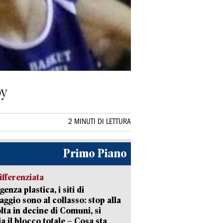
by
2 MINUTI DI LETTURA
Primo Piano
ifferenziata
enza plastica, i siti di
aggio sono al collasso: stop alla
lta in decine di Comuni, si
ia il blocco totale – Cosa sta