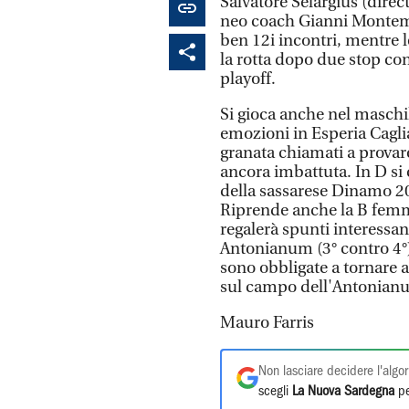
Salvatore Selargius (direc
neo coach Gianni Montemu
ben 12i incontri, mentre l
la rotta dopo due stop co
playoff.
Si gioca anche nel maschil
emozioni in Esperia Caglia
granata chiamati a provare 
ancora imbattuta. In D si
della sassarese Dinamo 200
Riprende anche la B femmi
regalerà spunti interessant
Antonianum (3° contro 4°)
sono obbligate a tornare a
sul campo dell'Antonian
Mauro Farris
Non lasciare decidere l'algor
scegli
La Nuova Sardegna
pe