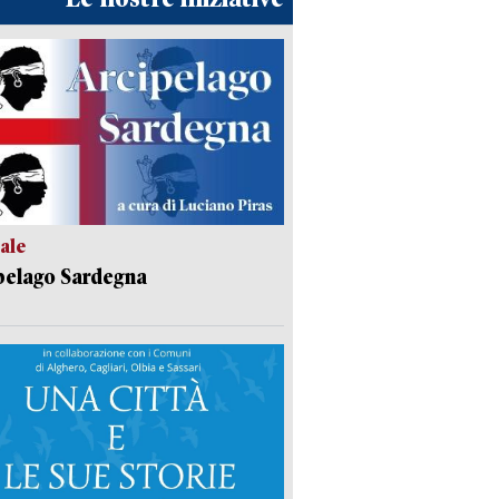
ale
pelago Sardegna