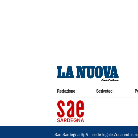
Redazione
Scriveteci
P
Sae Sardegna SpA – sede legale Zona industri