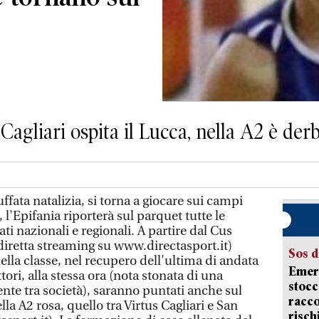
Cagliari ospita il Lucca, nella A2 è der
fata natalizia, si torna a giocare sui campi
 l'Epifania riporterà sul parquet tutte le
i nazionali e regionali. A partire dal Cus
 (diretta streaming su www.directasport.it)
Sos d
lla classe, nel recupero dell'ultima di andata
Emerg
ttori, alla stessa ora (nota stonata di una
stocc
nte tra società), saranno puntati anche sul
racco
la A2 rosa, quello tra Virtus Cagliari e San
risch