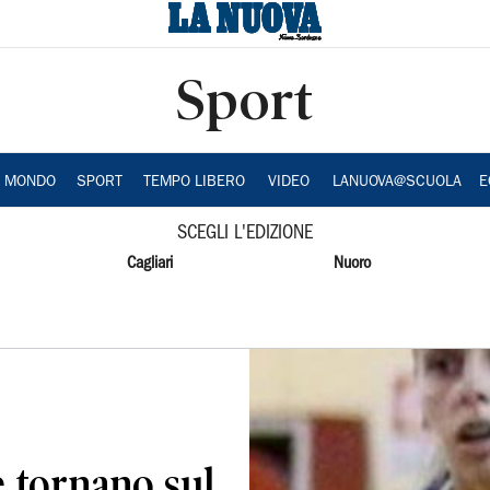
Sport
A MONDO
SPORT
TEMPO LIBERO
VIDEO
LANUOVA@SCUOLA
E
SCEGLI L'EDIZIONE
Cagliari
Nuoro
 tornano sul