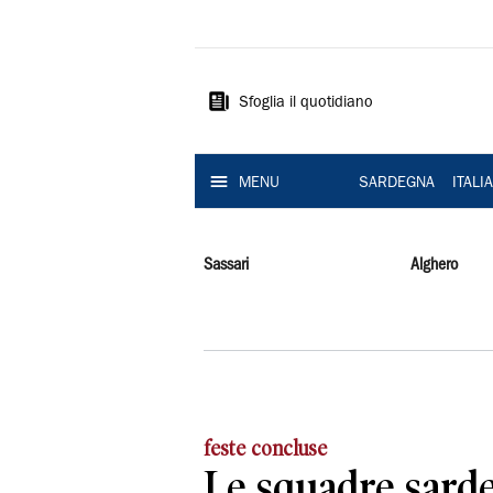
La
Nuova
Sardegna
Sfoglia il quotidiano
MENU
SARDEGNA
ITALI
Sassari
Alghero
feste concluse
Le squadre sarde