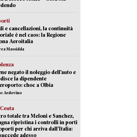
edendo
orti
di e cancellazioni, la continuità
toriale è nel caos: la Regione
ona Aeroitalia
rea Massidda
olenza
ene negato il noleggio dell’auto e
disce la dipendente
aeroporto: choc a Olbia
lo Ardovino
 Ceuta
ro totale tra Meloni e Sanchez,
agna ripristina i controlli in porti
oporti per chi arriva dall’Italia:
succede adesso