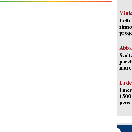
Mini
L’eff
rinno
proge
Abba
Svolt
parch
mare: 
La d
Emerg
1.500
pensi