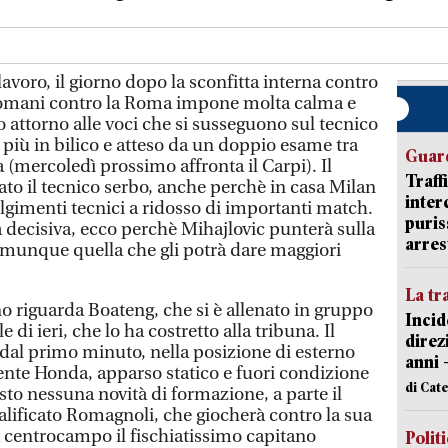
voro, il giorno dopo la sconfitta interna contro
 domani contro la Roma impone molta calma e
 attorno alle voci che si susseguono sul tecnico
più in bilico e atteso da un doppio esame tra
Guard
(mercoledì prossimo affronta il Carpi). Il
Traff
vato il tecnico serbo, anche perchè in casa Milan
inter
lgimenti tecnici a ridosso di importanti match.
puris
à decisiva, ecco perchè Mihajlovic punterà sulla
arres
omunque quella che gli potrà dare maggiori
La tr
o riguarda Boateng, che si è allenato in gruppo
Incid
 di ieri, che lo ha costretto alla tribuna. Il
direz
dal primo minuto, nella posizione di esterno
anni 
dente Honda, apparso statico e fuori condizione
di Cat
esto nessuna novità di formazione, a parte il
ualificato Romagnoli, che giocherà contro la sua
 centrocampo il fischiatissimo capitano
Polit