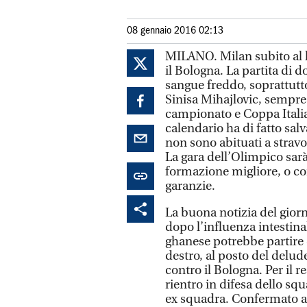
08 gennaio 2016 02:13
MILANO. Milan subito al la
il Bologna. La partita di
sangue freddo, soprattutto
Sinisa Mihajlovic, sempre 
campionato e Coppa Italia 
calendario ha di fatto sal
non sono abituati a stravo
La gara dell’Olimpico sar
formazione migliore, o c
garanzie.
La buona notizia del giorn
dopo l’influenza intestinale
ghanese potrebbe partire 
destro, al posto del delu
contro il Bologna. Per il r
rientro in difesa dello sq
ex squadra. Confermato a