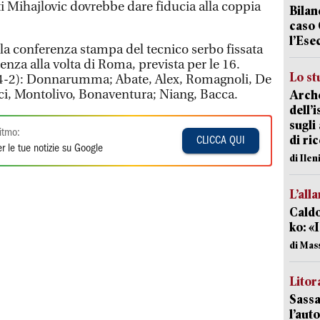
 Mihajlovic dovrebbe dare fiducia alla coppia
Bilan
caso 
l’Ese
n la conferenza stampa del tecnico serbo fissata
enza alla volta di Roma, prevista per le 16.
Lo st
-4-2): Donnarumma; Abate, Alex, Romagnoli, De
cci, Montolivo, Bonaventura; Niang, Bacca.
Arche
dell’
sugli
itmo:
di ri
CLICCA QUI
r le tue notizie su Google
di Ile
L’all
Caldo
ko: «
di Mas
Litora
Sassa
l’auto