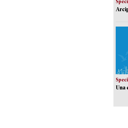
Speci
Arci
Speci
Una c