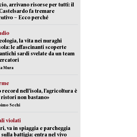
cio, arrivano risorse per tutti: il
Castelsardo fa tremare
cutivo – Ecco perché
udio
ologia, la vita nei nuraghi
isola: le affascinanti scoperte
 antichi sardi svelate da un team
cercatori
nia Mura
arme
 record nell’isola, l’agricoltura è
I ristori non bastano»
simo Sechi
li violati
ri, va in spiaggia e parcheggia
 sulla battigia: entra nel vivo