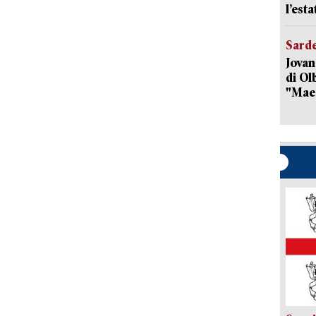
l’est
Sard
Jovan
di Olb
"Mae