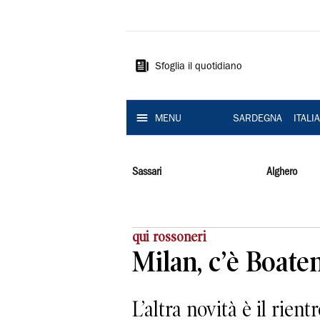
La
Nuova
Sardegna
Sfoglia il quotidiano
MENU
SARDEGNA
ITALI
Sassari
Alghero
qui rossoneri
Milan, c’è Boate
L’altra novità è il rie