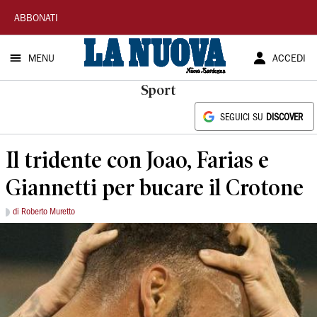
La
ABBONATI
Nuova
MENU
ACCEDI
Sardegna
Sport
SEGUICI SU
DISCOVER
Il tridente con Joao, Farias e
Giannetti per bucare il Crotone
di Roberto Muretto