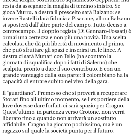
resta da assegnare la maglia di terzino sinistro. Se
gioca Murru, a destra il prescelto sarà Balzano; se
invece Rastelli darà fiducia a Pisacane, allora Balzano
si sposterà dall’altre parte del campo. Tutto deciso a
centrocampo. Il doppio regista (Di Gennaro-Fossati) è
ormai una certezza e non più una novità. Una scelta
calcolata che dà più libertà di movimento al primo,
che può sfruttare gli spazi e inserirsi tra le linee. A
destra ci sarà Munari con Tello (ha scontato la
giornata di squalifica dopo i fatti di Salerno) che
scalpita, pronto a dare il suo contributo. E con un
grande vantaggio dalla sua parte: il colombiano ha la
capacità di entrare subito nel vivo della gara.
Il “guardiano”. Premesso che si proverà a recuperare
Storari fino all’ultimo momento, se l’ex portiere della
Juve dovesse dare forfait, ci sarà spazio per Cragno.
Quest’ultimo, in partenza verso Crotone, non verrà
liberato fino a quando non arriverà un sostituto
affidabile. Cragno ha giocato pochissimo, ma è un
ragazzo sul quale la società punta per il futuro.