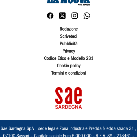
Redazione
Scriveteci
Pubblicità
Privacy
Codice Etico e Modello 231
Cookie policy
Termini e condizioni
Sae Sardegna SpA – sede legale Zona industriale Predda Niedda strada 31 ,
07100 Sassari, - Capitale sociale Euro 6.000.000 – R.E.A. SS – 213461 –