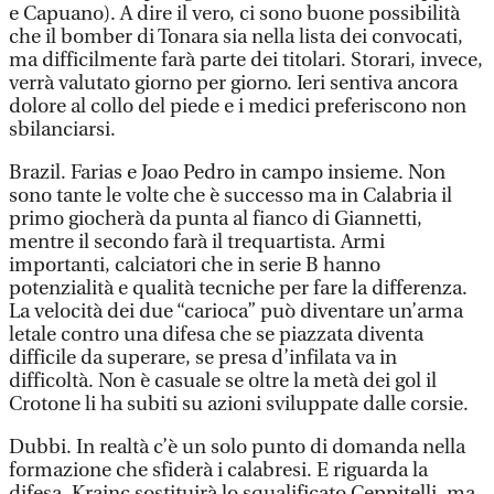
e Capuano). A dire il vero, ci sono buone possibilità
che il bomber di Tonara sia nella lista dei convocati,
ma difficilmente farà parte dei titolari. Storari, invece,
verrà valutato giorno per giorno. Ieri sentiva ancora
dolore al collo del piede e i medici preferiscono non
sbilanciarsi.
Brazil. Farias e Joao Pedro in campo insieme. Non
sono tante le volte che è successo ma in Calabria il
primo giocherà da punta al fianco di Giannetti,
mentre il secondo farà il trequartista. Armi
importanti, calciatori che in serie B hanno
potenzialità e qualità tecniche per fare la differenza.
La velocità dei due “carioca” può diventare un’arma
letale contro una difesa che se piazzata diventa
difficile da superare, se presa d’infilata va in
difficoltà. Non è casuale se oltre la metà dei gol il
Crotone li ha subiti su azioni sviluppate dalle corsie.
Dubbi. In realtà c’è un solo punto di domanda nella
formazione che sfiderà i calabresi. E riguarda la
difesa. Krajnc sostituirà lo squalificato Ceppitelli, ma