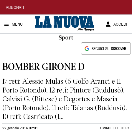
La
ABBONATI
Nuova
MENU
ACCEDI
Sardegna
Sport
SEGUICI SU
DISCOVER
BOMBER GIRONE D
17 reti: Alessio Mulas (6 Golfo Aranci e 11
Porto Rotondo). 12 reti: Pintore (Buddusò),
Calvisi G. (Bittese) e Degortes e Mascia
(Porto Rotondo). 11 reti: Talanas (Buddusò).
10 reti: Castricato (1...
22 gennaio 2016 02:01
1 MINUTI DI LETTURA