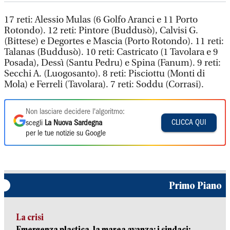
17 reti: Alessio Mulas (6 Golfo Aranci e 11 Porto
Rotondo). 12 reti: Pintore (Buddusò), Calvisi G.
(Bittese) e Degortes e Mascia (Porto Rotondo). 11 reti:
Talanas (Buddusò). 10 reti: Castricato (1 Tavolara e 9
Posada), Dessì (Santu Pedru) e Spina (Fanum). 9 reti:
Secchi A. (Luogosanto). 8 reti: Pisciottu (Monti di
Mola) e Ferreli (Tavolara). 7 reti: Soddu (Corrasi).
Non lasciare decidere l'algoritmo:
CLICCA QUI
scegli
La Nuova Sardegna
per le tue notizie su Google
Primo Piano
La crisi
Emergenza plastica, la marea avanza: i sindaci: