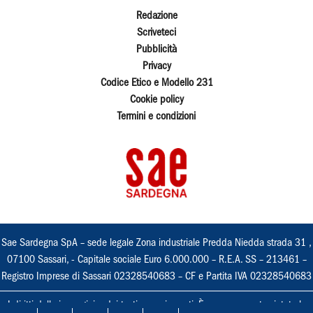
Redazione
Scriveteci
Pubblicità
Privacy
Codice Etico e Modello 231
Cookie policy
Termini e condizioni
Sae Sardegna SpA – sede legale Zona industriale Predda Niedda strada 31 ,
07100 Sassari, - Capitale sociale Euro 6.000.000 – R.E.A. SS – 213461 –
Registro Imprese di Sassari 02328540683 – CF e Partita IVA 02328540683
I diritti delle immagini e dei testi sono riservati. È espressamente vietata la