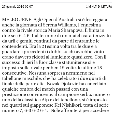
27 gennaio 2016 02:07
1 MINUTI DI LETTURA
MELBOURNE. Agli Open d’Australia si è festeggiata
anche la giornata di Serena Williams, l’ennesima
contro la rivale storica Maria Sharapova. È finita in
due set: 6-4 6-1 al termine di un match caratterizzato
da urli e gemiti continui da parte di entrambe le
contendenti. Era la 21esima volta tra le due e a
guardare i precedenti i dubbi su chi avrebbe vinto
erano davvero ridotti al lumicino: quasi zero. Con il
successo di ieri la fuoriclasse statunitense si è
imposta sulla rivale per ben 19 volte, le ultime 18
consecutive. Nessuna sorpresa nemmeno nel
tabellone maschile, che ha celebrato i due quarti di
finale della parte alta. Novak Djokovic ha cancellato
qualche ombra dei match passati con una
prestazione convincente: il campione serbo, numero
uno della classifica Atp e del tabellone, si è imposto
nei quarti sul giapponese Kei Nishikori, testa di serie
numero 7, 6-3 6-2 6-4. ’Nolè affronterà per accedere