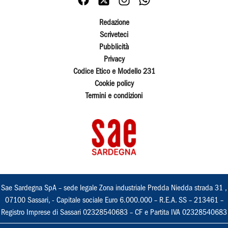
Redazione
Scriveteci
Pubblicità
Privacy
Codice Etico e Modello 231
Cookie policy
Termini e condizioni
Sae Sardegna SpA – sede legale Zona industriale Predda Niedda strada 31 ,
07100 Sassari, - Capitale sociale Euro 6.000.000 – R.E.A. SS – 213461 –
Registro Imprese di Sassari 02328540683 – CF e Partita IVA 02328540683