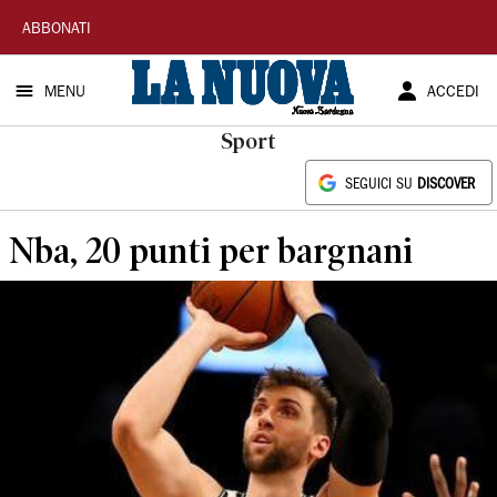
La
ABBONATI
Nuova
MENU
ACCEDI
Sardegna
Sport
SEGUICI SU
DISCOVER
Nba, 20 punti per bargnani