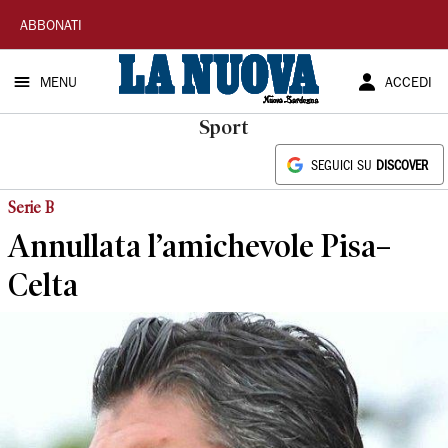
La
ABBONATI
Nuova
MENU
ACCEDI
Sardegna
Sport
SEGUICI SU
DISCOVER
Serie B
Annullata l’amichevole Pisa–
Celta