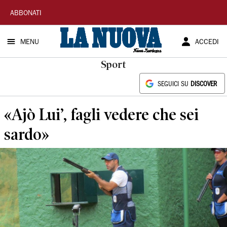
La
ABBONATI
Nuova
MENU
ACCEDI
Sardegna
Sport
SEGUICI SU
DISCOVER
«Ajò Lui’, fagli vedere che sei
sardo»