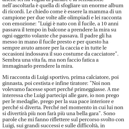
nell'ascoltarla è quella di sfogliare un enorme album
di ricordi. Le chiedo come è essere la mamma di un
campione per due volte alle olimpiadi e lei racconta
con emozione: "Luigi è nato con il fucile, a 10 anni
passava il tempo in balcone a prendere la mira su
ogni oggetto volante che passava. Il padre gli ha
messo in mano il fucile presto e per questo ha
sempre avuto amore per la caccia e in tutte le
occasioni indossava il suo costume da cacciatore".
Sembra una vita fa, ma non faccio fatica a
immaginarlo prendere la mira.
Mi racconta di Luigi sportivo, prima calciatore, poi
ginnasta, poi cestista e infine tiratore: "Noi non
volevamo facesse sport perché primeggiasse. A me
interessa che Luigi partecipi alle gare, io non prego
per le medaglie, prego per la sua pace interiore e
perché si diverta. Perché nel momento in cui lui non
si divertirà più non farà più una bella gara". Sono
parole che mi fanno riflettere sul percorso svolto con
Luigi, sui grandi successi e sulle difficoltà, in