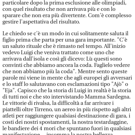
particolare dopo la prima esclusione alle olimpiadi,
con quel risultato che non arrivava più e con lo
sparare che non era più divertente. Com'è complesso
gestire l'aspettativa del risultato.
Le chiedo se c'è un modo in cui solitamente saluta il
figlio prima che parta per una gara importante. "C'è
un saluto rituale che è rimasto nel tempo. All'inizio
vedevo Luigi che veniva trattato come uno che
arrivava dall'isola e così gli dicevo: Lù questi sono
convinti che abbiamo ancora la coda. Faglielo vedere
che non abbiamo più la coda". Mentre sento queste
parole mi viene in mente che agli europei gli avversari
e lo staff lo salutavano con esclamazioni tipo "Ajò" o
"Eja". Capisco che la storia di Luigi in realtà è la storia
di tutti noi e che sto intervistando Mamma Sardegna.
Le vittorie di rivalsa, la difficoltà a far arrivare i
piattelli oltre Tirreno, un aereo in più rispetto agli altri
atleti per raggiungere qualsiasi destinazione di gara, i
costi dei nostri spostamenti, la nostra testardaggine,
le bandiere dei 4 mori che spuntano fuori in qualsiasi
manifestazione… insomma la nostra bellezza.