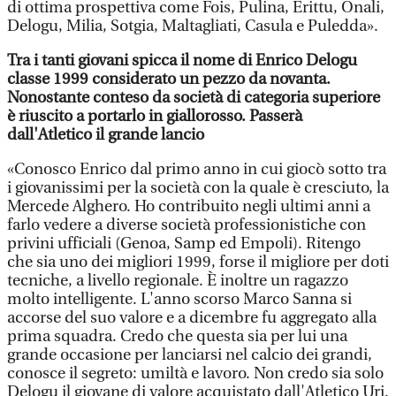
di ottima prospettiva come Fois, Pulina, Erittu, Onali,
Delogu, Milia, Sotgia, Maltagliati, Casula e Puledda».
Tra i tanti giovani spicca il nome di Enrico Delogu
classe 1999 considerato un pezzo da novanta.
Nonostante conteso da società di categoria superiore
è riuscito a portarlo in giallorosso. Passerà
dall'Atletico il grande lancio
«Conosco Enrico dal primo anno in cui giocò sotto tra
i giovanissimi per la società con la quale è cresciuto, la
Mercede Alghero. Ho contribuito negli ultimi anni a
farlo vedere a diverse società professionistiche con
privini ufficiali (Genoa, Samp ed Empoli). Ritengo
che sia uno dei migliori 1999, forse il migliore per doti
tecniche, a livello regionale. È inoltre un ragazzo
molto intelligente. L'anno scorso Marco Sanna si
accorse del suo valore e a dicembre fu aggregato alla
prima squadra. Credo che questa sia per lui una
grande occasione per lanciarsi nel calcio dei grandi,
conosce il segreto: umiltà e lavoro. Non credo sia solo
Delogu il giovane di valore acquistato dall'Atletico Uri.