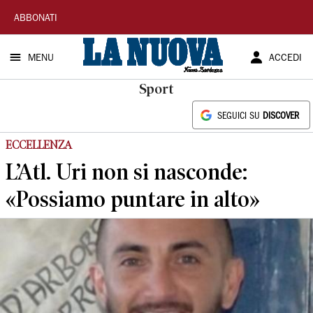
La
ABBONATI
Nuova
MENU
ACCEDI
Sardegna
Sport
SEGUICI SU
DISCOVER
ECCELLENZA
L’Atl. Uri non si nasconde:
«Possiamo puntare in alto»