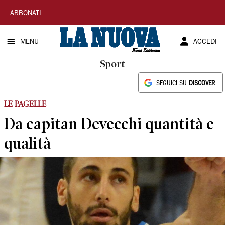
La
ABBONATI
Nuova
MENU
ACCEDI
Sardegna
Sport
SEGUICI SU
DISCOVER
LE PAGELLE
Da capitan Devecchi quantità e
qualità