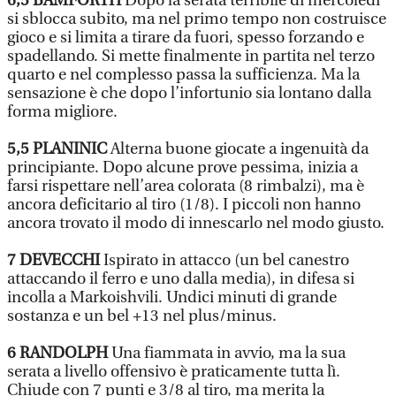
6,5
BAMFORTH
Dopo la serata terribile di mercoledì
si sblocca subito, ma nel primo tempo non costruisce
gioco e si limita a tirare da fuori, spesso forzando e
spadellando. Si mette finalmente in partita nel terzo
quarto e nel complesso passa la sufficienza. Ma la
sensazione è che dopo l’infortunio sia lontano dalla
forma migliore.
5,5
PLANINIC
Alterna buone giocate a ingenuità da
principiante. Dopo alcune prove pessima, inizia a
farsi rispettare nell’area colorata (8 rimbalzi), ma è
ancora deficitario al tiro (1/8). I piccoli non hanno
ancora trovato il modo di innescarlo nel modo giusto.
7
DEVECCHI
Ispirato in attacco (un bel canestro
attaccando il ferro e uno dalla media), in difesa si
incolla a Markoishvili. Undici minuti di grande
sostanza e un bel +13 nel plus/minus.
6
RANDOLPH
Una fiammata in avvio, ma la sua
serata a livello offensivo è praticamente tutta lì.
Chiude con 7 punti e 3/8 al tiro, ma merita la