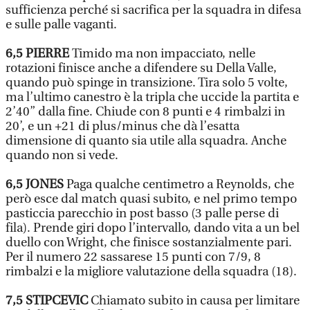
sufficienza perché si sacrifica per la squadra in difesa
e sulle palle vaganti.
6,5
PIERRE
Timido ma non impacciato, nelle
rotazioni finisce anche a difendere su Della Valle,
quando può spinge in transizione. Tira solo 5 volte,
ma l’ultimo canestro è la tripla che uccide la partita e
2’40” dalla fine. Chiude con 8 punti e 4 rimbalzi in
20’, e un +21 di plus/minus che dà l’esatta
dimensione di quanto sia utile alla squadra. Anche
quando non si vede.
6,5
JONES
Paga qualche centimetro a Reynolds, che
però esce dal match quasi subito, e nel primo tempo
pasticcia parecchio in post basso (3 palle perse di
fila). Prende giri dopo l’intervallo, dando vita a un bel
duello con Wright, che finisce sostanzialmente pari.
Per il numero 22 sassarese 15 punti con 7/9, 8
rimbalzi e la migliore valutazione della squadra (18).
7,5
STIPCEVIC
Chiamato subito in causa per limitare