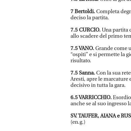
7
Bertoldi.
Completa degn
deciso la partita.
7.5
CURCIO.
Una partita 
allo scadere del primo te
7.5
VANO.
Grande come un 
“ospiti” e si permette la g
risultato.
7.5
Sanna.
Con la sua ret
Aresti, apre le marcature 
decisivo in tutta la gara.
6.5
VARRICCHIO.
Esordio
anche se al suo ingresso 
SV.
TAUFER, AIANA e RU
(en.g.)