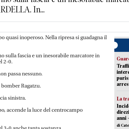
BARDELLA. In...
 quasi inoperoso. Nella ripresa si guadagna il
 sulla fascia e un inesorabile marcatore in
Guard
l 2-0.
Traff
inter
non passa nessuno.
puris
arres
il bomber Ragatzu.
cia sinistra.
La tr
Incid
mpo, accende la luce del centrocampo
direz
anni 
di Cat
del 3-0 anche tanta sostanza.