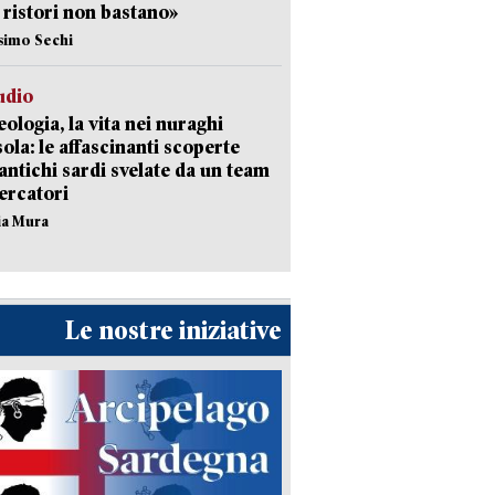
I ristori non bastano»
simo Sechi
udio
ologia, la vita nei nuraghi
isola: le affascinanti scoperte
 antichi sardi svelate da un team
cercatori
nia Mura
Le nostre iniziative