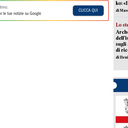
ko: «
itmo:
di Mas
CLICCA QUI
r le tue notizie su Google
Lo st
Arche
dell’
sugli
di ri
di Ile