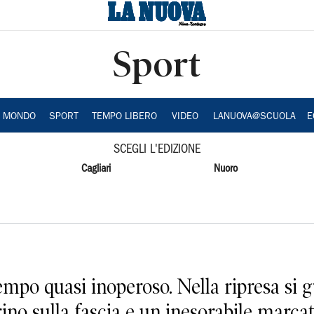
Sport
A MONDO
SPORT
TEMPO LIBERO
VIDEO
LANUOVA@SCUOLA
E
SCEGLI L'EDIZIONE
Cagliari
Nuoro
po quasi inoperoso. Nella ripresa si g
sulla fascia e un inesorabile marcato