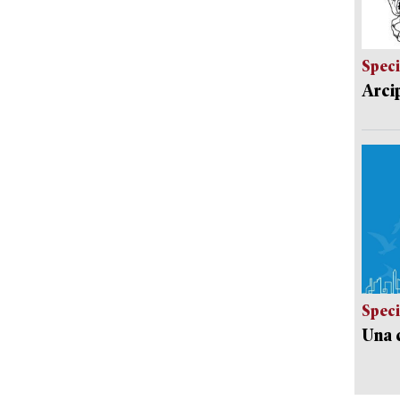
Speci
Arci
Speci
Una c