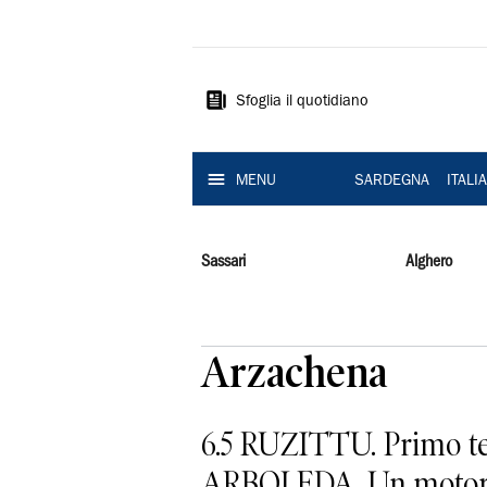
La
Nuova
Sardegna
Sfoglia il quotidiano
MENU
SARDEGNA
ITALI
Sassari
Alghero
Arzachena
6.5 RUZITTU. Primo tem
ARBOLEDA. Un motorino 