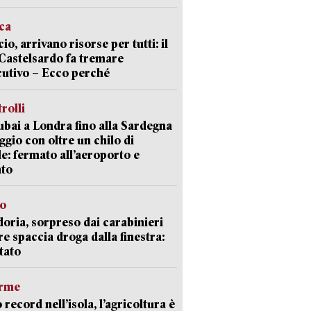
ica
cio, arrivano risorse per tutti: il
Castelsardo fa tremare
cutivo – Ecco perché
trolli
bai a Londra fino alla Sardegna
aggio con oltre un chilo di
le: fermato all’aeroporto e
ato
so
doria, sorpreso dai carabinieri
e spaccia droga dalla finestra:
tato
arme
 record nell’isola, l’agricoltura è