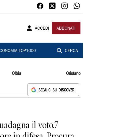
ACCEDI
ABBONATI
CONOMIA TOP1000
CERCA
Olbia
Oristano
SEGUICI SU
DISCOVER
uadagna il voto.7
re in difesa. Procura