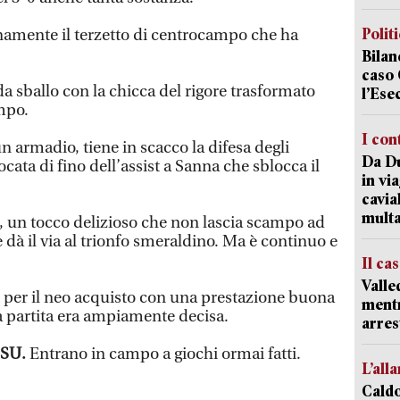
Polit
amente il terzetto di centrocampo che ha
Bilan
caso 
da sballo con la chicca del rigore trasformato
l’Ese
mpo.
I con
armadio, tiene in scacco la difesa degli
Da Du
iocata di fino dell’assist a Sanna che sblocca il
in vi
cavia
mult
e, un tocco delizioso che non lascia scampo ad
e dà il via al trionfo smeraldino. Ma è continuo e
Il ca
Valle
 per il neo acquisto con una prestazione buona
mentr
la partita era ampiamente decisa.
arres
SSU.
Entrano in campo a giochi ormai fatti.
L’all
Caldo