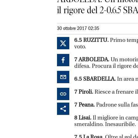
il rigore del 2-0.6.5 S
30 ottobre 2017 02:35
6.5
RUZITTU.
Primo tempo
voto.
7
ARBOLEDA.
Un motorino
difesa. Procura il rigore de
6.5
SBARDELLA.
In area 
7
Piroli.
Riesce a frenare 
7
Peana.
Padrone sulla fas
8
Lisai.
Il migliore in ca
smeraldino. Inesauribile.
7.5
La Rosa.
Oltre al gol 