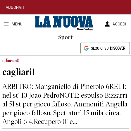
La
ABBONATI
Nuova
MENU
ACCEDI
Sardegna
Sport
SEGUICI SU
DISCOVER
udinese0
cagliari1
ARBITRO: Manganiello di Pinerolo 6RETI:
nel st' 10 Joao PedroNOTE: espulso Bizzarri
al 51'st per gioco falloso. Ammoniti Angella
per gioco falloso. Spettatori 15 mila circa.
Angoli 6-4.Recupero 0' e...