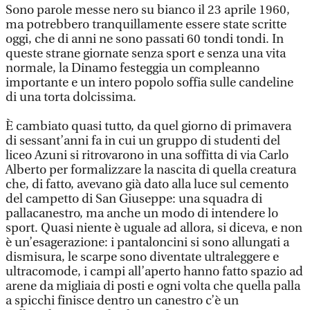
Sono parole messe nero su bianco il 23 aprile 1960,
ma potrebbero tranquillamente essere state scritte
oggi, che di anni ne sono passati 60 tondi tondi. In
queste strane giornate senza sport e senza una vita
normale, la Dinamo festeggia un compleanno
importante e un intero popolo soffia sulle candeline
di una torta dolcissima.
È cambiato quasi tutto, da quel giorno di primavera
di sessant’anni fa in cui un gruppo di studenti del
liceo Azuni si ritrovarono in una soffitta di via Carlo
Alberto per formalizzare la nascita di quella creatura
che, di fatto, avevano già dato alla luce sul cemento
del campetto di San Giuseppe: una squadra di
pallacanestro, ma anche un modo di intendere lo
sport. Quasi niente è uguale ad allora, si diceva, e non
è un’esagerazione: i pantaloncini si sono allungati a
dismisura, le scarpe sono diventate ultraleggere e
ultracomode, i campi all’aperto hanno fatto spazio ad
arene da migliaia di posti e ogni volta che quella palla
a spicchi finisce dentro un canestro c’è un