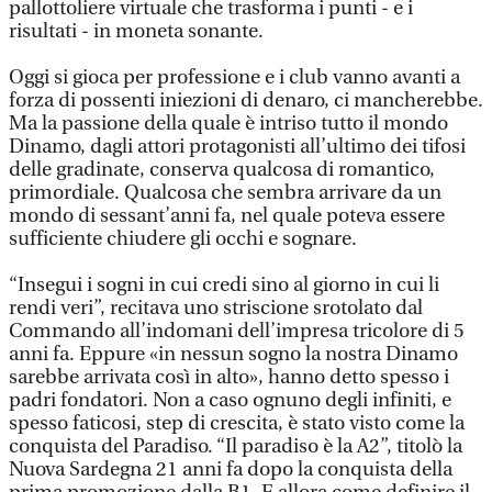
pallottoliere virtuale che trasforma i punti - e i
risultati - in moneta sonante.
Oggi si gioca per professione e i club vanno avanti a
forza di possenti iniezioni di denaro, ci mancherebbe.
Ma la passione della quale è intriso tutto il mondo
Dinamo, dagli attori protagonisti all’ultimo dei tifosi
delle gradinate, conserva qualcosa di romantico,
primordiale. Qualcosa che sembra arrivare da un
mondo di sessant’anni fa, nel quale poteva essere
sufficiente chiudere gli occhi e sognare.
“Insegui i sogni in cui credi sino al giorno in cui li
rendi veri”, recitava uno striscione srotolato dal
Commando all’indomani dell’impresa tricolore di 5
anni fa. Eppure «in nessun sogno la nostra Dinamo
sarebbe arrivata così in alto», hanno detto spesso i
padri fondatori. Non a caso ognuno degli infiniti, e
spesso faticosi, step di crescita, è stato visto come la
conquista del Paradiso. “Il paradiso è la A2”, titolò la
Nuova Sardegna 21 anni fa dopo la conquista della