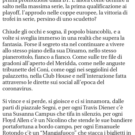
prima promozione dalla B1. E allora come definire il
salto nella massima serie, la prima qualificazione ai
playoff, l’approdo nelle coppe europee, la vittoria di
trofei in serie, persino di uno scudetto?
Chiude gli occhi e sogna, il popolo biancoblù, e a
volte si sveglia immerso in una realtà che supera la
fantasia. Forse il segreto sta nel continuare a vivere
allo stesso piano della sua Dinamo, nello stesso
pianerottolo, fianco a fianco. Come sulle tre file di
gradoni all’aperto del Meridda, come nelle anguste
tribunette del Coni, come oggi nei seggiolini del
palazzetto, nella Club House e nell’interazione fatta
attraverso le dirette sui social all’epoca del
coronavirus.
Si vince e si perde, si gioisce e ci si innamora, dalle
parti di piazzale Segni, e per ogni Travis Diener c’è
una Susanna Campus che tifa in silenzio, per ogni
Floyd Allen c’è un Nicolino che stende le sue bandiere
portafortuna a bordo campo, per ogni Emanuele
Rotondo c’è un “Mangiafuoco” che stacca i biglietti in