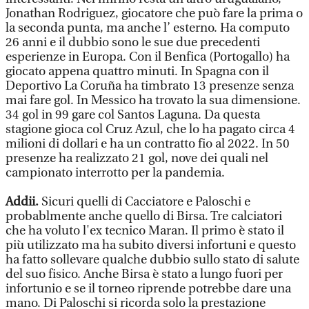
Jonathan Rodriguez, giocatore che può fare la prima o
la seconda punta, ma anche l’ esterno. Ha computo
26 anni e il dubbio sono le sue due precedenti
esperienze in Europa. Con il Benfica (Portogallo) ha
giocato appena quattro minuti. In Spagna con il
Deportivo La Coruña ha timbrato 13 presenze senza
mai fare gol. In Messico ha trovato la sua dimensione.
34 gol in 99 gare col Santos Laguna. Da questa
stagione gioca col Cruz Azul, che lo ha pagato circa 4
milioni di dollari e ha un contratto fio al 2022. In 50
presenze ha realizzato 21 gol, nove dei quali nel
campionato interrotto per la pandemia.
Addii.
Sicuri quelli di Cacciatore e Paloschi e
probablmente anche quello di Birsa. Tre calciatori
che ha voluto l'ex tecnico Maran. Il primo è stato il
più utilizzato ma ha subito diversi infortuni e questo
ha fatto sollevare qualche dubbio sullo stato di salute
del suo fisico. Anche Birsa è stato a lungo fuori per
infortunio e se il torneo riprende potrebbe dare una
mano. Di Paloschi si ricorda solo la prestazione