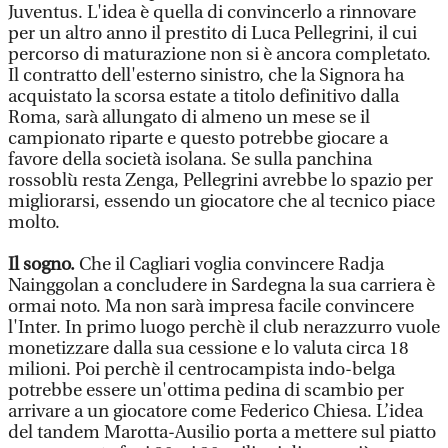
Juventus. L'idea è quella di convincerlo a rinnovare
per un altro anno il prestito di Luca Pellegrini, il cui
percorso di maturazione non si è ancora completato.
Il contratto dell'esterno sinistro, che la Signora ha
acquistato la scorsa estate a titolo definitivo dalla
Roma, sarà allungato di almeno un mese se il
campionato riparte e questo potrebbe giocare a
favore della società isolana. Se sulla panchina
rossoblù resta Zenga, Pellegrini avrebbe lo spazio per
migliorarsi, essendo un giocatore che al tecnico piace
molto.
Il sogno.
Che il Cagliari voglia convincere Radja
Nainggolan a concludere in Sardegna la sua carriera è
ormai noto. Ma non sarà impresa facile convincere
l'Inter. In primo luogo perchè il club nerazzurro vuole
monetizzare dalla sua cessione e lo valuta circa 18
milioni. Poi perchè il centrocampista indo-belga
potrebbe essere un'ottima pedina di scambio per
arrivare a un giocatore come Federico Chiesa. L’idea
del tandem Marotta-Ausilio porta a mettere sul piatto