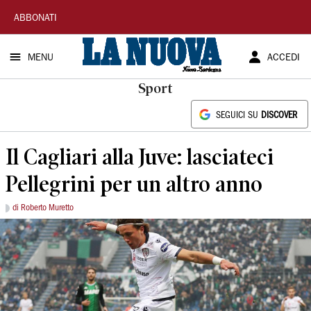
La
ABBONATI
Nuova
MENU
ACCEDI
Sardegna
Sport
SEGUICI SU
DISCOVER
Il Cagliari alla Juve: lasciateci
Pellegrini per un altro anno
di Roberto Muretto