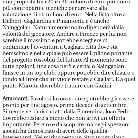
una proposta fra i 20 e i 30 milioni di euro più una o
più contropartite tecniche per arrivare alla
valutazione di 60 milioni di euro. Nella lista oltre a
Dalbert, Gagliardini e Pinamonti, c'è anche
Nainggolan. Naturalmente molto dipenderà dalla
volontà del giocatore. Andare a Firenze per lui non
sarebbe il massimo e potrebbe scegliere di
continuare l'avventura a Cagliari, città dove sta
benissimo e nella quale può essere il pilone portante
del progetto rossoblù del futuro. Al momento sono
tutte opzioni, una cosa però e certa: o Nainggolan
finisce in un top club, oppure potrebbe dire chiaaro e
tondo all'Inter che lui vuole restare a Cagliari. E a quel
punto Marotta dovrebbe trattare con Giulini.
Attaccanti.
Pavoletti lavora sodo e potrebbe già essere
pronto per fine agosto, prima decade di settembre.
Simeone verrà riscattato dalla Fiorentina, Joao Pedro
dovrebbe restare a meno che non arrivi un'offerta
importante. Pereiro è da scoprire ma negli spezzoni
giocati ha dimostrato di avere delle qualità
interessanti. Nel mirino resta un altro uruguaiano,