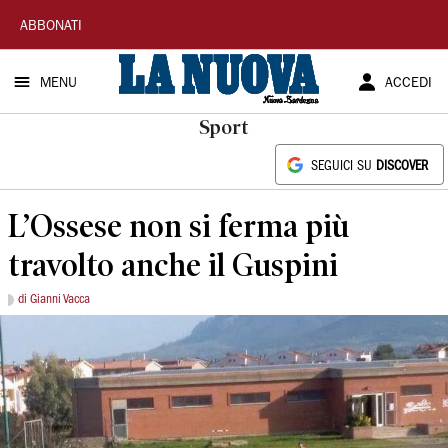
La
ABBONATI
Nuova
MENU
ACCEDI
Sardegna
Sport
SEGUICI SU
DISCOVER
L’Ossese non si ferma più
travolto anche il Guspini
di Gianni Vacca