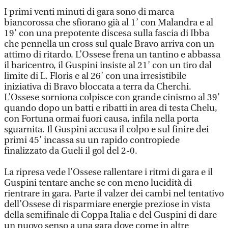
I primi venti minuti di gara sono di marca
biancorossa che sfiorano già al 1’ con Malandra e al
19’ con una prepotente discesa sulla fascia di Ibba
che pennella un cross sul quale Bravo arriva con un
attimo di ritardo. L’Ossese frena un tantino e abbassa
il baricentro, il Guspini insiste al 21’ con un tiro dal
limite di L. Floris e al 26’ con una irresistibile
iniziativa di Bravo bloccata a terra da Cherchi.
L’Ossese sorniona colpisce con grande cinismo al 39’
quando dopo un batti e ribatti in area di testa Chelu,
con Fortuna ormai fuori causa, infila nella porta
sguarnita. Il Guspini accusa il colpo e sul finire dei
primi 45’ incassa su un rapido contropiede
finalizzato da Gueli il gol del 2-0.
La ripresa vede l’Ossese rallentare i ritmi di gara e il
Guspini tentare anche se con meno lucidità di
rientrare in gara. Parte il valzer dei cambi nel tentativo
dell’Ossese di risparmiare energie preziose in vista
della semifinale di Coppa Italia e del Guspini di dare
un nuovo senso a una gara dove come in altre