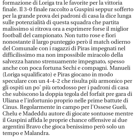
formazione di Loriga tra le favorite per la vittoria
finale. Il 3-0 finale raccolto a Guspini seppur sofferto
per la grande prova dei padroni di casa la dice lunga
sulle potenzialità di questa squadra che partita
malissimo si ritrova ora a esprimere forse il miglior
football del campionato. Non tutto rose e fiori
nonostante il largo punteggio però il match odierno
del Comunale con i ragazzi di Piras impegnati nel
difficilissimo ma non impossibile miracolo della
salvezza hanno strenuamente impegnato, spesso
anche con poca fortuna Sechi e compagni. Manueli
(Loriga squalificato) e Piras giocano in modo
speculare con un 4-4-2 che risulta più armonico per
gli ospiti un po' più ortodosso per i padroni di casa
che subiscono la doppia tegola del forfait pre gara di
Uliana e l’infortunio proprio nelle prime battute di
Cinus. Regolarmente in campo per l’Ossese Gueli,
Chelu e Madeddu autore di giocate sontuose mentre
il Guspini affida le proprie chance offensive ai due
argentini Bravo che gioca benissimo però solo un
tempo e Malandra.