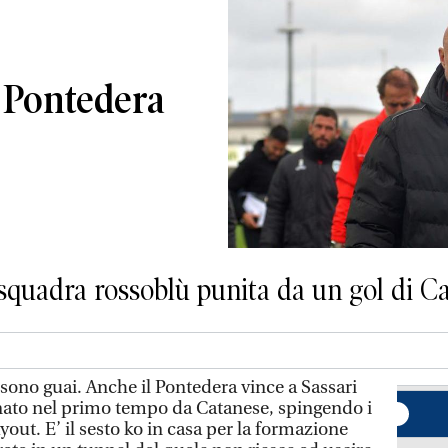
il Pontedera
 squadra rossoblù punita da un gol di C
 sono guai. Anche il Pontedera vince a Sassari
gnato nel primo tempo da Catanese, spingendo i
yout. E’ il sesto ko in casa per la formazione