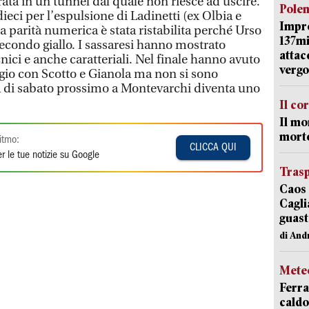
ata in un tunnel dal quale non riesce ad uscire.
Pole
ieci per l’espulsione di Ladinetti (ex Olbia e
Impr
a parità numerica è stata ristabilita perché Urso
137mi
condo giallo. I sassaresi hanno mostrato
attac
cnici e anche caratteriali. Nel finale hanno avuto
vergo
ggio con Scotto e Gianola ma non si sono
da di sabato prossimo a Montevarchi diventa uno
Il co
Il mo
mort
itmo:
CLICCA QUI
r le tue notizie su Google
Trasp
Caos 
Cagli
guast
di And
Mete
Ferra
caldo