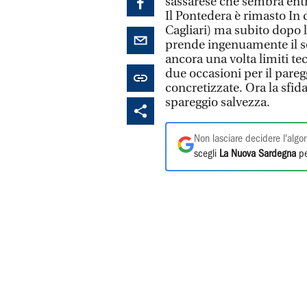
sassarese che sembra entr
Il Pontedera è rimasto In d
Cagliari) ma subito dopo l
prende ingenuamente il se
ancora una volta limiti te
due occasioni per il pare
concretizzate. Ora la sfi
spareggio salvezza.
Non lasciare decidere l'algor
scegli
La Nuova Sardegna
pe