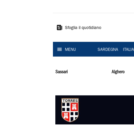
La
Nuova
Sardegna
Sfoglia il quotidiano
MENU
SARDEGNA
ITALI
Sassari
Alghero