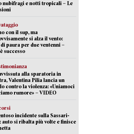
o nubifragi e notti tropicali – Le
sioni
lvataggio
o con il sup, ma
vvisamente si alza il vento:
 di paura per due ventenni –
è successo
stimonianza
vvissuta alla sparatoria in
tra, Valentina Pilia lancia un
lo contro la violenza: «Uniamoci
cciamo rumore» – VIDEO
corsi
ntoso incidente sulla Sassari-
 auto si ribalta più volte e finisce
netta