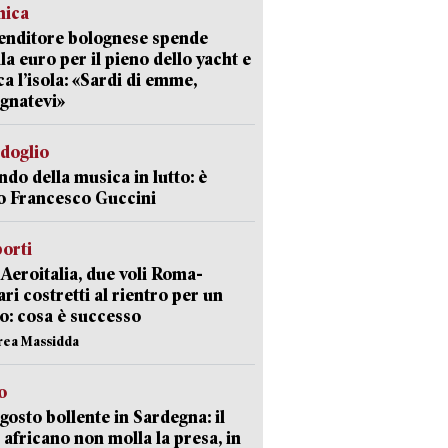
mica
enditore bolognese spende
la euro per il pieno dello yacht e
ca l’isola: «Sardi di emme,
gnatevi»
rdoglio
ndo della musica in lutto: è
o Francesco Guccini
orti
Aeroitalia, due voli Roma-
ari costretti al rientro per un
o: cosa è successo
rea Massidda
o
gosto bollente in Sardegna: il
 africano non molla la presa, in