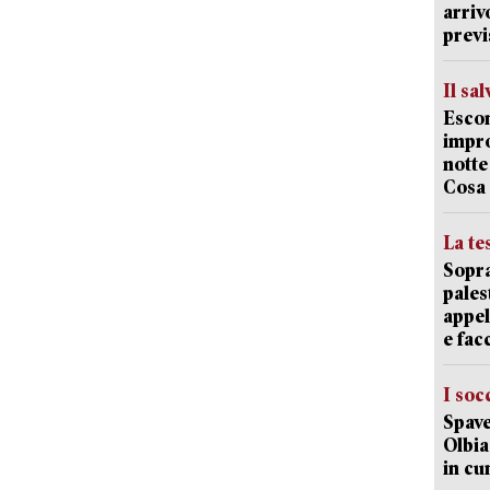
arriv
previ
Il sa
Escon
impro
notte
Cosa 
La te
Sopra
pales
appel
e fa
I soc
Spave
Olbia:
in cu